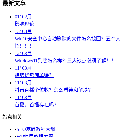
最新文章
01
/
02月
影响理论
13
/
03月
Win10安全中心自动删除的文件怎么找回？五个大
招！！！
12
/
03月
Windows11到底怎么样？三大缺点必须了解！！！
11
/
03月
趋势优势简单赚？
11
/
03月
抖音直播个位数？怎么看待和解决？
11
/
03月
首播，首播存在吗？
站点相关
•
SEO基础教程大纲
•
WP使用教程大纲