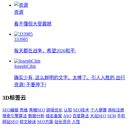
资源
看不懂但大受震撼
333985
每天都在战争，希望2026和平.
JosephCibit
确实少有, 这么鲜明的文字。太棒了。引人入胜的 出行
资源! 不要停下!
3D标签云
SEO编辑
思维
黑帽SEO
链接优化
认知
SEO技术
个人健康
商标注册
搜索引擎算法
数据分析
域名备案
ASO
百度算法
大站SEO
SEM
手机
网站SEO
软文秘诀
SEO方案
站长资讯
人性