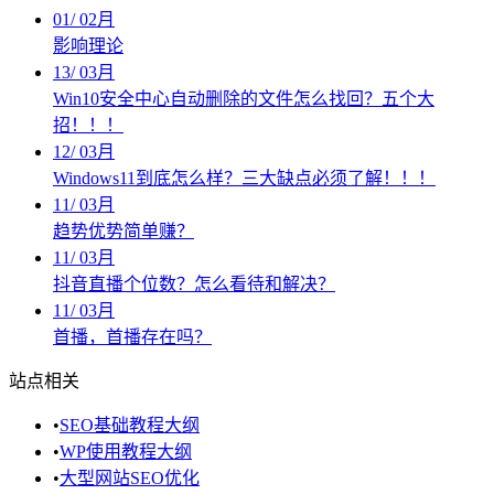
01
/
02月
影响理论
13
/
03月
Win10安全中心自动删除的文件怎么找回？五个大
招！！！
12
/
03月
Windows11到底怎么样？三大缺点必须了解！！！
11
/
03月
趋势优势简单赚？
11
/
03月
抖音直播个位数？怎么看待和解决？
11
/
03月
首播，首播存在吗？
站点相关
•
SEO基础教程大纲
•
WP使用教程大纲
•
大型网站SEO优化