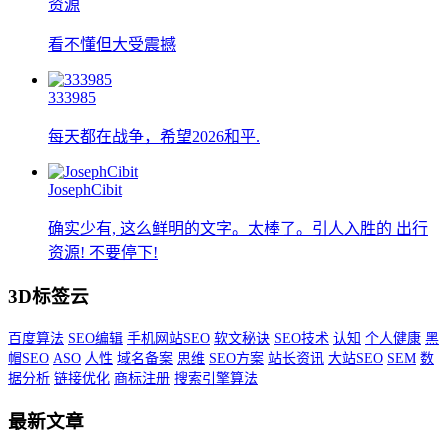
资源
看不懂但大受震撼
333985
每天都在战争，希望2026和平.
JosephCibit
确实少有, 这么鲜明的文字。太棒了。引人入胜的 出行
资源! 不要停下!
3D标签云
百度算法
SEO编辑
手机网站SEO
软文秘诀
SEO技术
认知
个人健康
黑
帽SEO
ASO
人性
域名备案
思维
SEO方案
站长资讯
大站SEO
SEM
数
据分析
链接优化
商标注册
搜索引擎算法
最新文章