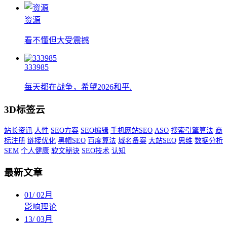
资源
看不懂但大受震撼
333985
每天都在战争，希望2026和平.
3D标签云
站长资讯
人性
SEO方案
SEO编辑
手机网站SEO
ASO
搜索引擎算法
商
标注册
链接优化
黑帽SEO
百度算法
域名备案
大站SEO
思维
数据分析
SEM
个人健康
软文秘诀
SEO技术
认知
最新文章
01
/
02月
影响理论
13
/
03月