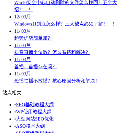
Win10安全中心自动删除的文件怎么找回？五个大
招！！！
12
/
03月
Windows11到底怎么样？三大缺点必须了解！！！
11
/
03月
趋势优势简单赚？
11
/
03月
抖音直播个位数？怎么看待和解决？
11
/
03月
首播，首播存在吗？
11
/
03月
恐播怕播不敢播？核心原因分析和解决！
站点相关
•
SEO基础教程大纲
•
WP使用教程大纲
•
大型网站SEO优化
•
ASO技术大纲