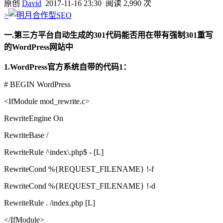
原创
David
2017-11-16 23:30
阅读 2,990 次
>
一.第三方平台自动生成的301代码能否用在带有强制301重写
的WordPress网站中
1.WordPress官方系统自带的代码1：
# BEGIN WordPress
<IfModule mod_rewrite.c>
RewriteEngine On
RewriteBase /
RewriteRule ^index\.php$ - [L]
RewriteCond %{REQUEST_FILENAME} !-f
RewriteCond %{REQUEST_FILENAME} !-d
RewriteRule . /index.php [L]
</IfModule>