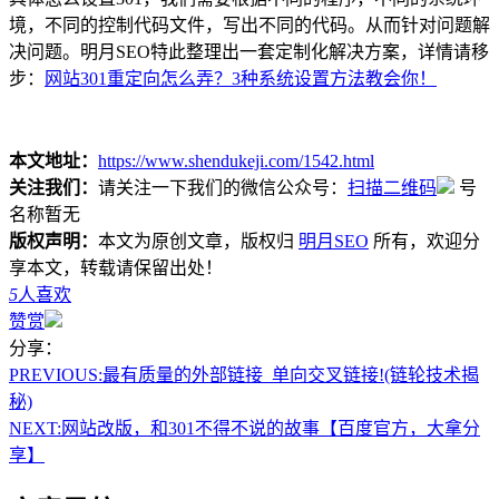
境，不同的控制代码文件，写出不同的代码。从而针对问题解
决问题。明月SEO特此整理出一套定制化解决方案，详情请移
步：
网站301重定向怎么弄？3种系统设置方法教会你！
本文地址：
https://www.shendukeji.com/1542.html
关注我们：
请关注一下我们的微信公众号：
扫描二维码
号
名称暂无
版权声明：
本文为原创文章，版权归
明月SEO
所有，欢迎分
享本文，转载请保留出处！
5
人喜欢
赞赏
分享：
PREVIOUS:
最有质量的外部链接_单向交叉链接!(链轮技术揭
秘)
NEXT:
网站改版，和301不得不说的故事【百度官方，大拿分
享】