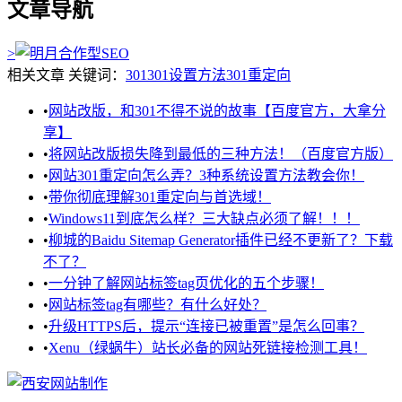
文章导航
>
相关文章
关键词：
301
301设置方法
301重定向
•
网站改版，和301不得不说的故事【百度官方，大拿分
享】
•
将网站改版损失降到最低的三种方法！（百度官方版）
•
网站301重定向怎么弄？3种系统设置方法教会你！
•
带你彻底理解301重定向与首选域！
•
Windows11到底怎么样？三大缺点必须了解！！！
•
柳城的Baidu Sitemap Generator插件已经不更新了？下载
不了？
•
一分钟了解网站标签tag页优化的五个步骤！
•
网站标签tag有哪些？有什么好处？
•
升级HTTPS后，提示“连接已被重置”是怎么回事？
•
Xenu（绿蜗牛）站长必备的网站死链接检测工具！