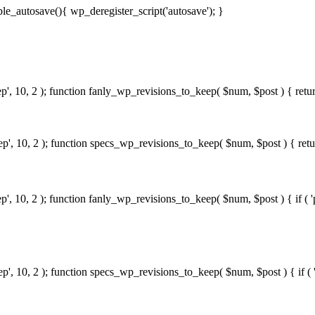
ble_autosave(){ wp_deregister_script('autosave'); }
p', 10, 2 ); function fanly_wp_revisions_to_keep( $num, $post ) { retu
p', 10, 2 ); function specs_wp_revisions_to_keep( $num, $post ) { retu
eep', 10, 2 ); function fanly_wp_revisions_to_keep( $num, $post ) {
eep', 10, 2 ); function specs_wp_revisions_to_keep( $num, $post ) {