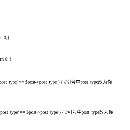
rn 0;}
rn 0; }
 if ( 'post_type' == $post->post_type ) { //引号中post_type改为你
 if ( 'post_type' == $post->post_type ) { //引号中post_type改为你