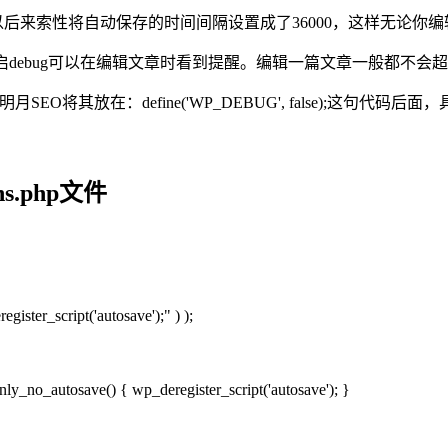
，所以后来索性将自动保存的时间间隔设置成了36000，这样无论你
bug，开启debug可以在编辑文章时看到提醒。编辑一篇文章一般都
O将其放在：define('WP_DEBUG', false);这句代码后
.php文件
gister_script('autosave');" ) );
anly_no_autosave() { wp_deregister_script('autosave'); }