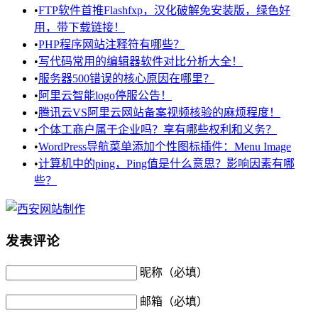
•
FTP软件首推Flashfxp，汉化破解免安装版，绿色好
用，带下载链接！
•
PHP程序网站注释符有哪些？
•
写代码常用的编辑器软件对比分析大全！
•
服务器500错误的核心原因在哪里？
•
阿里云智能logo停服公告！
•
腾讯云VS阿里云网站备案视频核验的麻烦程度！
•
个体工商户属于企业吗？享有哪些权利和义务？
•
WordPress导航菜单添加个性图标插件：Menu Image
•
计算机中的ping，Ping值是什么意思？影响因素有哪
些？
发表评论
昵称（必填）
邮箱（必填）