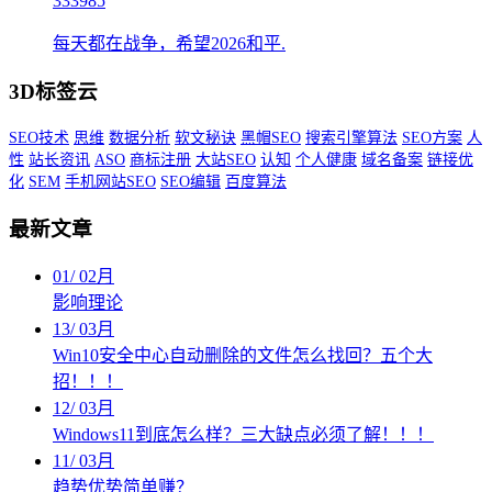
333985
每天都在战争，希望2026和平.
3D标签云
SEO技术
思维
数据分析
软文秘诀
黑帽SEO
搜索引擎算法
SEO方案
人
性
站长资讯
ASO
商标注册
大站SEO
认知
个人健康
域名备案
链接优
化
SEM
手机网站SEO
SEO编辑
百度算法
最新文章
01
/
02月
影响理论
13
/
03月
Win10安全中心自动删除的文件怎么找回？五个大
招！！！
12
/
03月
Windows11到底怎么样？三大缺点必须了解！！！
11
/
03月
趋势优势简单赚？