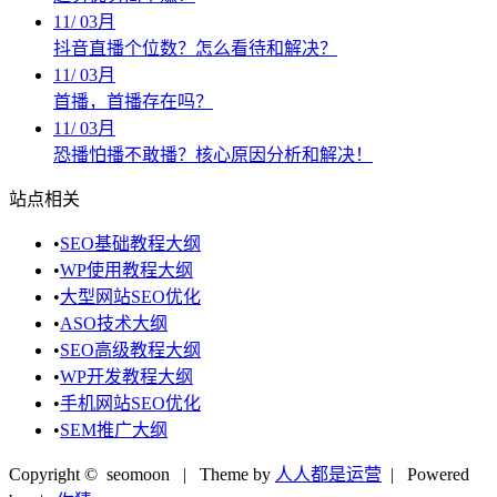
11
/
03月
抖音直播个位数？怎么看待和解决？
11
/
03月
首播，首播存在吗？
11
/
03月
恐播怕播不敢播？核心原因分析和解决！
站点相关
•
SEO基础教程大纲
•
WP使用教程大纲
•
大型网站SEO优化
•
ASO技术大纲
•
SEO高级教程大纲
•
WP开发教程大纲
•
手机网站SEO优化
•
SEM推广大纲
Copyright © seomoon
| Theme by
人人都是运营
| Powered