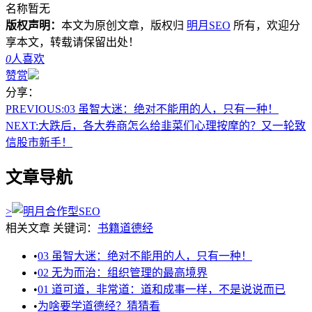
名称暂无
版权声明：
本文为原创文章，版权归
明月SEO
所有，欢迎分
享本文，转载请保留出处！
0
人喜欢
赞赏
分享：
PREVIOUS:
03 虽智大迷：绝对不能用的人，只有一种！
NEXT:
大跌后，各大券商怎么给韭菜们心理按摩的？又一轮致
信股市新手！
文章导航
>
相关文章
关键词：
书籍
道德经
•
03 虽智大迷：绝对不能用的人，只有一种！
•
02 无为而治：组织管理的最高境界
•
01 道可道，非常道：道和成事一样，不是说说而已
•
为啥要学道德经？猜猜看