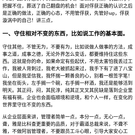
把
握
不
住，
葬
送
了
自
己
翻
盘
的
机
会！
面
对
俘
获
正
确
的
认
识
之
后
是
正
确
的
做
法，
正
确
的
心
态，
不
用
管
俘
获，
先
管
好
sap，
俘
获
漩
涡
中
的
自
己！
讲
三
点，
一、
守
住
相
对
不
变
的
东
西，
比
如
说
工
作
的
基
本
面。
守
住
其
他，
不
管
无
为，
不
要
有
为，
比
如
说
做
人
做
事
的
方
法，
成
事
之
道，
成
事
之
德，
无
论
外
界
怎
么
变
话，
都
要
维
持
住
这
些
东
西。
这
就
是
你
的
命，
如
果
命
定
有
些
起
伏，
不
用
太
害
怕
我
丢
过
工
作，
我
被
人
背
刺
过，
我
老
大
被
抓
起
来
过，
我
手
下
有
了
进
了
八
宝
山，
但
是
我
坚
信
我，
我
怀
揣
一
颗
善
良
的
心，
别
着
一
根
签
字
笔！
我
坐
在
街
头，
左
手
搁
一
个
碗，
右
手
搁
一
杯
酒，
我
还
是
能
够
活
到
明
天。
其
正
闷，
闷，
其
民
淳，
纯
其
正
叉
叉
其
民
缺
是
落
到
企
业
里
有
福
有
祸，
企
业
也
会
面
临
顺
境
和
逆
境，
和
个
人
一
样，
在
变
化
的
世
界
里
守
住
不
变
的
东
西。
从
企
业
层
面
来
讲，
管
理
者
简
单
一
点，
本
分
一
点，
无
心
一
点，
聋，
雅
是
比
科
查
更
重
要
的
品
质，
对
于
霸
道
总
裁
来
说，
不
聋
不
雅，
不
做
阿
翁
管
理
者，
不
要
跟
员
工
斗
心
眼，
引
导
大
家
安
心
工