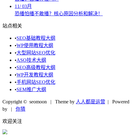
11
/
03月
恐播怕播不敢播？核心原因分析和解决！
站点相关
•
SEO基础教程大纲
•
WP使用教程大纲
•
大型网站SEO优化
•
ASO技术大纲
•
SEO高级教程大纲
•
WP开发教程大纲
•
手机网站SEO优化
•
SEM推广大纲
Copyright © seomoon
| Theme by
人人都是运营
| Powered
by
|
你猜
欢迎关注