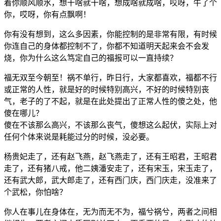
着
你
顺
风
顺
水，
想
干
啥
就
干
啥，
想
成
啥
就
成
啥，
哎
呀，
牛
了
个
你，
哎
呀，
你
有
点
飘
啊！
你
有
没
有
想
到，
这
么
多
因
素，
你
能
控
制
的
是
非
常
有
限，
有
时
候
你
连
自
己
的
身
体
都
控
制
不
了，
你
都
不
知
道
明
天
起
来
会
不
会
发
烧，
你
为
什
么
这
么
笃
定
自
己
的
福
报
可
以
一
直
持
续？
福
无
双
至
今
朝
至！
祸
不
单
行，
昨
日
行，
大
家
都
喜
欢，
福
都
不
行
或
正
常
的
人
性，
就
是
好
的
时
候
特
别
高
兴，
不
好
的
时
候
特
别
丧
气，
老
子
的
了
不
起，
就
是
在
此
处
提
出
了
正
常
人
性
的
傻
之
处，
他
傻
在
哪
儿？
傻
在
不
该
那
么
高
兴，
不
该
那
么
丧
气，
傻
想
这
么
起
伏，
实
际
上
对
任
何
个
体
来
说
是
耗
能
过
分
的
时
候，
没
必
要。
杨
贵
妃
走
了，
还
有
赵
飞
燕，
赵
飞
燕
走
了，
还
有
王
昭
君，
王
昭
君
走
了，
还
有
猪
八
戒，
他
二
姨
潘
安
走
了，
还
有
宋
玉，
宋
玉
走
了，
还
有
武
大
郎，
武
大
郎
走
了，
还
有
西
门
庆，
西
门
庆
走，
没
准
来
了
个
武
松，
你
怕
啥？
你
人
在
事
儿
在
身
体
在，
无
为
而
无
不
为，
福
兮
祸
兮，
两
者
之
间
相