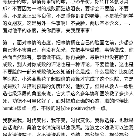
有
孩
子
的
命，
事
情
有
事
情
的
命，
心
态
平
衡，
你
凭
什
么
张
牙
舞
爪？
不
要
因
为
一
时
的
成
败
而
狂
热
沮
丧，
要
学
会
不
要
脸，
不
要
脸，
不
是
忘
记
公
序
良
俗，
不
是
睡
你
哥
哥
的
老
婆，
不
是
抢
你
同
学
的
女
朋
友，
这
是
另
外
一
件
事
啊！
不
要
脸，
两
层
基
本
含
义，
一、
面
对
他
平
的
态
度，
关
你
屁
事，
关
我
屁
事
事！
第
二，
面
对
事
情
的
态
度，
把
事
情
搁
在
自
己
的
脸
面
之
前，
少
想
点
自
己
害
不
害
自
己，
有
没
有
荣
光，
先
把
事
情
做
成，
事
情
做
成，
你
脸
面
自
然
就
有。
事
情
做
不
成，
你
再
要
脸，
最
后
也
也
没
有
脸
了！
成
败，
别
人
对
你
成
败
的
评
论
也
是
一
种
评
论，
不
要
管
他，
这
也
是
不
要
脸
的
一
部
分
成
败
他
怎
么
知
道
什
么
是
成，
什
么
是
败？
比
如
说
学
医
院，
小
洛
菲
勒
花
了
超
四
倍
的
预
算
才
完
成
了
这
个
医
院，
它
是
成
是
败？
从
控
制
预
算
的
角
度
出
发，
他
败
了。
但
是
从
救
人
一
命
胜
造
七
级
浮
屠
的
角
度
来
说，
它
大
手
这
么
多
年
协
和
医
院
救
了
多
少
人
死，
功
德
不
可
量
化
好
了，
面
对
福
珀
正
确
的
心
态，
顺
的
时
候
比
humble
谦
虚
一
点，
不
顺
的
时
候
be
positive
混
蛋
一
点。
我
就
是
我，
时
代
变
化，
我
不
变，
时
代
变
化，
我
做
选
择，
也
就
是
古
话
说
的，
桑
浪
之
水
清
洗
可
以
浊
我
鹰。
沧
浪
之
水
浊
洗
可
以
浊
我
足
水
清
洗
帽
子，
水
不
清
洗
我
脚。
总
结，
福
兮
祸
兮，
祸
兮
福
兮，