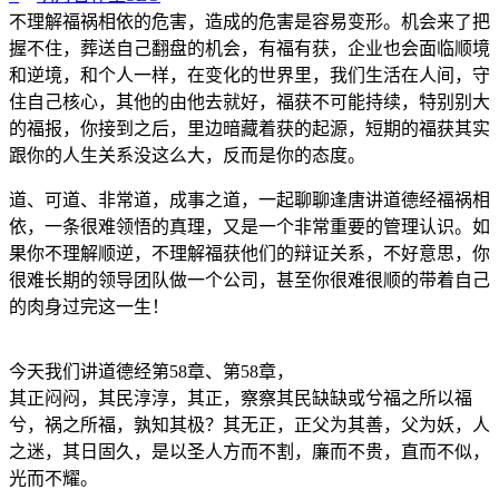
不
理
解
福
祸
相
依
的
危
害，
造
成
的
危
害
是
容
易
变
形。
机
会
来
了
把
握
不
住，
葬
送
自
己
翻
盘
的
机
会，
有
福
有
获，
企
业
也
会
面
临
顺
境
和
逆
境，
和
个
人
一
样，
在
变
化
的
世
界
里，
我
们
生
活
在
人
间，
守
住
自
己
核
心，
其
他
的
由
他
去
就
好，
福
获
不
可
能
持
续，
特
别
别
大
的
福
报，
你
接
到
之
后，
里
边
暗
藏
着
获
的
起
源，
短
期
的
福
获
其
实
跟
你
的
人
生
关
系
没
这
么
大，
反
而
是
你
的
态
度。
道、
可
道、
非
常
道，
成
事
之
道，
一
起
聊
聊
逢
唐
讲
道
德
经
福
祸
相
依，
一
条
很
难
领
悟
的
真
理，
又
是
一
个
非
常
重
要
的
管
理
认
识。
如
果
你
不
理
解
顺
逆，
不
理
解
福
获
他
们
的
辩
证
关
系，
不
好
意
思，
你
很
难
长
期
的
领
导
团
队
做
一
个
公
司，
甚
至
你
很
难
很
顺
的
带
着
自
己
的
肉
身
过
完
这
一
生！
今
天
我
们
讲
道德经第58章、
第58章，
其
正
闷
闷，
其
民
淳
淳，
其
正，
察
察
其
民
缺
缺
或
兮
福
之
所
以
福
兮，
祸
之
所
福，
孰
知
其
极？
其
无
正，
正
父
为
其
善，
父
为
妖，
人
之
迷，
其
日
固
久，
是
以
圣
人
方
而
不
割，
廉
而
不
贵，
直
而
不
似，
光
而
不
耀。