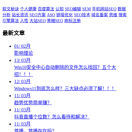
软文秘诀
个人健康
百度算法
认知
SEO编辑
SEM
手机网站SEO
数据
分析
站长资讯
SEO方案
ASO
链接优化
SEO技术
域名备案
思维
搜索
引擎算法
人性
大站SEO
黑帽SEO
商标注册
最新文章
01
/
02月
影响理论
13
/
03月
Win10安全中心自动删除的文件怎么找回？五个大
招！！！
12
/
03月
Windows11到底怎么样？三大缺点必须了解！！！
11
/
03月
趋势优势简单赚？
11
/
03月
抖音直播个位数？怎么看待和解决？
11
/
03月
首播，首播存在吗？