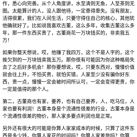
作，
悉
心
向
完
善。
从
个
人
角
度
讲，
水
至
清
则
无
鱼，
人
至
茶
则
无
图。
太
能
算
计
的
人，
没
人
跟
他
待，
一
定
患
得
患
失。
没
有
朋
友，
活
得
很
累，
我
们
在
人
间
生
活，
只
要
守
得
住
自
己
的
核
心，
其
他
犹
他
确
就
好
了。
比
如
说
我
喜
欢
古
董，
这
么
多
年，
收
集
古
董
这
么
多
年，
那
一
件
东
西
买
贵
了，
古
董
商
花
一
万
块
钱
买
的，
非
卖
我
五
万！
如
果
你
整
天
想
说，
哎，
他
赚
了
我
四
万，
这
个
不
是
人
字
的，
这
个
挨
欠
到
的
一
万
块
钱
卖
我
五
万。
那
你
很
有
可
能
因
为
你
这
种
格
局
失
去
了
之
后
好
多
机
会！
那
你
要
想
说，
哎，
只
要
东
西
对，
慢
慢
价
值
就
会
往
上
升，
不
怕
买
贵，
就
怕
买
错，
人
家
至
少
没
有
骗
你
好
东
西，
贵
一
点，
慢
慢
一
定
会
被
时
间
所
认
可，
一
定
会
变
得
更
贵，
你
一
定
是
值
得
的
那
个
人。
第
二，
古
董
商
也
有
家，
要
养，
也
有
自
己
要
养，
人，
吃
马
位，
人
家
也
要
有
利
润！
古
董
本
身
是
个
流
通
性
很
差
的
行
业，
古
董
本
身
是
个
流
通
性
很
差
的
物
价，
那
人
家
多
要
点
利
润
也
是
正
常。
另
外
还
有
很
大
的
可
能
是
你
算
人
家
家
成
本
的
时
候，
只
算
了
这
件
东
西
是
多
少
钱，
你
算
人
家
花
的
时
间
吗？
你
算
人
家
差
旅
吗？
你
算