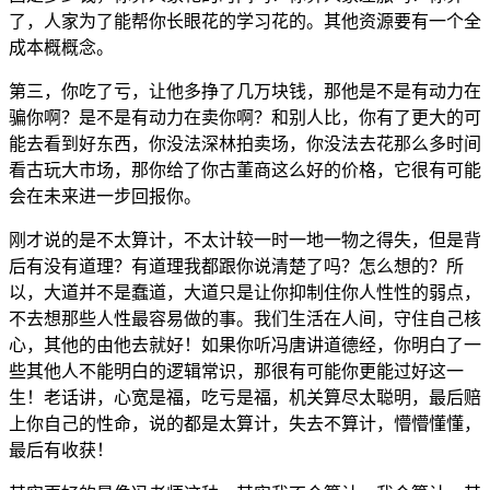
了，
人
家
为
了
能
帮
你
长
眼
花
的
学
习
花
的。
其
他
资
源
要
有
一
个
全
成
本
概
概
念。
第
三，
你
吃
了
亏，
让
他
多
挣
了
几
万
块
钱，
那
他
是
不
是
有
动
力
在
骗
你
啊？
是
不
是
有
动
力
在
卖
你
啊？
和
别
人
比，
你
有
了
更
大
的
可
能
去
看
到
好
东
西，
你
没
法
深
林
拍
卖
场，
你
没
法
去
花
那
么
多
时
间
看
古
玩
大
市
场，
那
你
给
了
你
古
董
商
这
么
好
的
价
格，
它
很
有
可
能
会
在
未
来
进
一
步
回
报
你。
刚
才
说
的
是
不
太
算
计，
不
太
计
较
一
时
一
地
一
物
之
得
失，
但
是
背
后
有
没
有
道
理？
有
道
理
我
都
跟
你
说
清
楚
了
吗？
怎
么
想
的？
所
以，
大
道
并
不
是
蠢
道，
大
道
只
是
让
你
抑
制
住
你
人
性
性
的
弱
点，
不
去
想
那
些
人
性
最
容
易
做
的
事。
我
们
生
活
在
人
间，
守
住
自
己
核
心，
其
他
的
由
他
去
就
好！
如
果
你
听
冯
唐
讲
道
德
经，
你
明
白
了
一
些
其
他
人
不
能
明
白
的
逻
辑
常
识，
那
很
有
可
能
你
更
能
过
好
这
一
生！
老
话
讲，
心
宽
是
福，
吃
亏
是
福，
机
关
算
尽
太
聪
明，
最
后
赔
上
你
自
己
的
性
命，
说
的
都
是
太
算
计，
失
去
不
算
计，
懵
懵
懂
懂，
最
后
有
收
获！