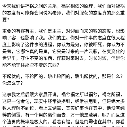
今
天
我
们
讲
福
祸
之
间
的
关
系，
福
祸
相
依
的
原
理，
我
们
面
对
福
祸
的
态
度
有
可
能
你
会
问
说
冯
老
师，
我
们
对
服
获
的
态
度
真
的
那
么
重
要？
重
要
的
有
客
有
主，
我
们
是
主
主，
对
迎
面
而
来
的
客
的
态
度，
也
影
响
了
客，
也
影
响
了
我。
我
们
的
主。
你
对
一
件
事
的
态
度
在
很
大
程
度
上
影
响
了
这
件
事
的
进
程，
你
认
为
是
鬼，
你
被
吓
死，
你
认
为
不
是
鬼，
它
哪
怕
真
的
是
鬼，
它
只
是
过
来
的
一
片
云
彩，
在
变
变
化
的
世
界
里，
守
住
不
变
的
东
西，
俘
获
时
来
时
去，
时
长
时
短，
但
是
你
能
不
能
守
住
那
些
不
变
的
东
西？
不
起
伏
的，
不
轮
回
的，
跳
出
轮
回
的，
跳
出
起
伏
的，
那
是
什
么？
你
怎
么
守？
这
事
我
之
后
后
跟
大
家
展
开
说，
祸
兮
福
之
所
以
福
兮，
祸
之
所
福，
这
是
一
句
金
句，
现
实
中
经
常
被
提
到，
经
常
被
用
到，
但
是
绝
大
多
数
人
理
解
不
到
位，
看
上
去
倒
霉，
其
实
好
事
也
在
其
中，
他
没
有
纯
粹
的
倒
霉，
有
一
个
男
的
离
你
而
去，
万
一
他
是
渣
男，
呢？
而
且
这
个
渣
男
的
概
率
是
极
大
的，
看
着
有
福，
但
是
倒
霉
也
在
其
中，
你
看