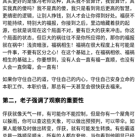
其
实
更
好
的
是
像
冯
老
师
这
种，
其
实
我
不
会
算
计，
我
会
算
计，
其
实
我
真
的
傻
吗？
我
不
是
真
的
傻，
我
只
是
看
到
背
后
更
高
的
智
慧，
更
缜
密
的
逻
辑，
让
别
人
挣
钱，
别
人
才
会
让
你
得
到
好
处。
福
获
不
可
能
持
续，
特
别
大
的
福
报，
你
接
到
之
后，
里
边
暗
藏
着
获
的
起
源，
也
就
是
说
现
在
这
个
局
面
不
对，
要
有
巨
大
的
获
来
冲
击。
你
这
个
局
面
的
状
态，
但
巨
大
的
祸
往
往
不
是
你
所
应
得
的，
那
你
的
福
报
就
在
祸
中！
浅
资
暗
涨，
福
祸
相
生！
福
祸
在
很
大
程
度
上
有
可
能
是
一
件
事，
不
要
有
区
分
之
心！
在
这
个
基
础
上，
在
福
祸
相
依、
福
祸
相
生
的
基
础
上，
你
要
想
到，
没
有
人
会
一
直
有
福
一
直
顺，
也
没
有
人
会
一
直
倒
霉，
会
一
直
有！
如
果
你
守
住
自
己
的
道，
守
住
自
己
的
内
心，
守
住
自
己
安
身
立
命
的
本
职
工
作、
本
职
价
值，
那
总
有
一
天
甚
至
会
很
快
获
去
福
来。
第
二，
老
子
强
调
了
观
察
的
重
要
性
俘
获
就
像
天
气
一
样，
有
可
能
你
不
能
控
制，
但
是
你
有
一
个
屋
角
可
以
躲
雨，
你
可
以
查
这
些
天
象，
可
以
做
出
预
预
判，
可
以
带
伞。
如
果
人
能
够
及
时
做
出
转
变，
俘
获，
就
有
可
能
发
生
转
换。
有
些
霸
道
总
裁
一
路
顺
风
顺
水，
所
有
的
人
都
在
夸
他，
当
你
看
到
他
明
显
已
经