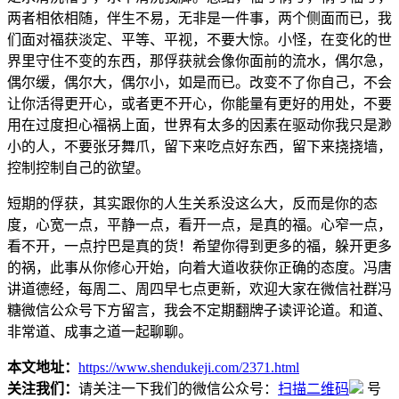
两
者
相
依
相
随，
伴
生
不
易，
无
非
是
一
件
事，
两
个
侧
面
而
已，
我
们
面
对
福
获
淡
定、
平
等、
平
视，
不
要
大
惊。
小
怪，
在
变
化
的
世
界
里
守
住
不
变
的
东
西，
那
俘
获
就
会
像
你
面
前
的
流
水，
偶
尔
急，
偶
尔
缓，
偶
尔
大，
偶
尔
小，
如
是
而
已。
改
变
不
了
你
自
己，
不
会
让
你
活
得
更
开
心，
或
者
更
不
开
心，
你
能
量
有
更
好
的
用
处，
不
要
用
在
过
度
担
心
福
祸
上
面，
世
界
有
太
多
的
因
素
在
驱
动
你
我
只
是
渺
小
的
人，
不
要
张
牙
舞
爪，
留
下
来
吃
点
好
东
西，
留
下
来
挠
挠
墙，
控
制
控
制
自
己
的
欲
望。
短
期
的
俘
获，
其
实
跟
你
的
人
生
关
系
没
这
么
大，
反
而
是
你
的
态
度，
心
宽
一
点，
平
静
一
点，
看
开
一
点，
是
真
的
福。
心
窄
一
点，
看
不
开，
一
点
拧
巴
是
真
的
货！
希
望
你
得
到
更
多
的
福，
躲
开
更
多
的
祸，
此
事
从
你
修
心
开
始，
向
着
大
道
收
获
你
正
确
的
态
度。
冯
唐
讲
道
德
经，
每
周
二、
周
四
早
七
点
更
新，
欢
迎
大
家
在
微
信
社
群
冯
糖
微
信
公
众
号
下
方
留
言，
我
会
不
定
期
翻
牌
子
读
评
论
道。
和
道、
非
常
道、
成
事
之
道
一
起
聊
聊。
本文地址：
https://www.shendukeji.com/2371.html
关注我们：
请关注一下我们的微信公众号：
扫描二维码
号