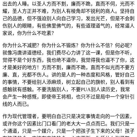
出
去
的
人
睡。
以
圣
人
方
而
不
割，
廉
而
不
跪，
直
而
不
伺，
光
而
不
耀，
圣
人
方
正
并
不
难，
为
别
人
有
棱
角
却
不
锐
利
的
商
人。
坚
持
自
己
的
品
德，
但
不
强
迫
别
人
向
自
己
学
习，
发
出
光
芒，
但
是
不
会
刺
伤
别
人
的
眼
睛，
有
些
佛
里
佛
气
的，
有
些
道
理
道
气
的，
经
常
逼
人
家
说，
你
为
什
么
不
吃
素？
你
为
什
么
不
减
肥？
你
为
什
么
不
锻
炼？
你
为
什
么
不
信？
何
必
呢？
就
像
冯
唐
讲
道
德
经，
我
们
费
尽
心
力
讲
了
这
一
课，
但
是
你
不
听，
觉
得
不
是
个
好
东
西，
我
也
绝
不
逼
你，
我
觉
得
我
也
逼
不
了
你，
这
才
是
美
好
的
地
方！
方
而
不
割，
廉
而
不
跪，
直
而
不
似
光
而
不
要
方
廉、
直，
光
都
不
伤
人。
讲
的
是
人
的
一
种
态
度
和
风
格，
管
好
自
己
的
事
情，
不
要
给
别
人
添
麻
烦，
树
立
起
自
己
的
旗
帜，
别
人
看
到
有
感
触
就
有
感
触。
不
要
洗
脑
别
人，
不
要
PUA
别
人
读
历
史，
我
常
会
产
生
一
种
感
慨，
即
使
帝
王
将
相，
也
只
不
过
是
局
中
一
个
穿
针
引
线
的
人
而
已。
作
为
现
代
管
理
者，
要
明
白
自
己
只
是
决
定
事
情
走
向
的
一
个
因
素，
或
许
你
这
个
因
素
比
门
口
看
门
的
老
大
大
一
点
点
而
已。
我
们
只
是
一
个
通
道，
只
是
一
个
媒
介，
只
是
一
个
把
孩
子
生
下
来
的
父
母！
孩
子