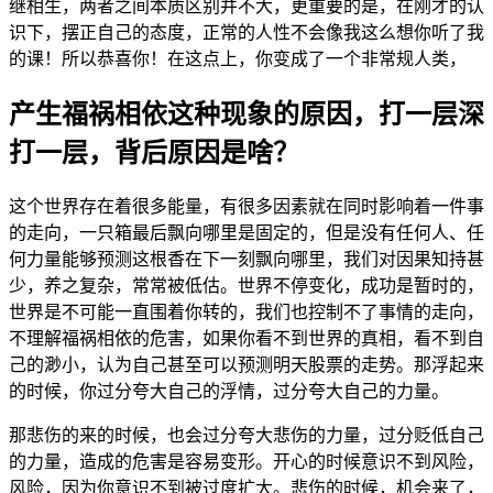
继
相
生，
两
者
之
间
本
质
区
别
并
不
大，
更
重
要
的
是，
在
刚
才
的
认
识
下，
摆
正
自
己
的
态
度，
正
常
的
人
性
不
会
像
我
这
么
想
你
听
了
我
的
课！
所
以
恭
喜
你！
在
这
点
上，
你
变
成
了
一
个
非
常
规
人
类，
产
生
福
祸
相
依
这
种
现
象
的
原
因，
打
一
层
深
打
一
层，
背
后
原
因
是
啥？
这
个
世
界
存
在
着
很
多
能
量，
有
很
多
因
素
就
在
同
时
影
响
着
一
件
事
的
走
向，
一
只
箱
最
后
飘
向
哪
里
是
固
定
的，
但
是
没
有
任
何
人、
任
何
力
量
能
够
预
测
这
根
香
在
下
一
刻
飘
向
哪
里，
我
们
对
因
果
知
持
甚
少，
养
之
复
杂，
常
常
被
低
估。
世
界
不
停
变
化，
成
功
是
暂
时
的，
世
界
是
不
可
能
一
直
围
着
你
转
的，
我
们
也
控
制
不
了
事
情
的
走
向，
不
理
解
福
祸
相
依
的
危
害，
如
果
你
看
不
到
世
界
的
真
相，
看
不
到
自
己
的
渺
小，
认
为
自
己
甚
至
可
以
预
测
明
天
股
票
的
走
势。
那
浮
起
来
的
时
候，
你
过
分
夸
大
自
己
的
浮
情，
过
分
夸
大
自
己
的
力
量。
那
悲
伤
的
来
的
时
候，
也
会
过
分
夸
大
悲
伤
的
力
量，
过
分
贬
低
自
己
的
力
量，
造
成
的
危
害
是
容
易
变
形。
开
心
的
时
候
意
识
不
到
风
险，
风
险，
因
为
你
意
识
不
到
被
过
度
扩
大。
悲
伤
的
时
候，
机
会
来
了，