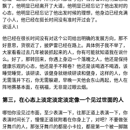
飘
了，
他
明
显
已
经
离
开
了
大
道，
他
明
显
已
经
忘
记
了
他
出
发
时
的
心
态，
他
明
显
已
经
忘
记
了
他
出
发
时
候
的
理
想，
他
身
边
已
经
充
满
了
小
人，
他
已
经
在
挺
长
时
间
没
有
准
时
开
过
会
了。
说话人1
他
已
经
在
很
长
时
间
没
有
对
这
个
公
司
给
出
明
确
的
发
展
方
向，
那
不
好
意
思，
货
很
近
了，
披
萨
雷
已
经
在
路
上。
具
体
例
子
我
不
举
了，
大
家
看
看
过
去
几
年
被
装
抓
起
来
的
人，
你
有
可
能
就
知
道
我
在
说
什
么。
好
了，
那
转
回
来，
你
遇
上
身
边
一
个
落
魄
之
人，
他
还
是
保
持
健
康
乐
观
的
心
态，
他
还
是
手
不
释
卷？
他
还
是
该
喝
酒
不
喝
酒，
该
睡
觉
睡
觉，
该
研
读、
该
健
身
就
继
续
研
读
和
健
身，
这
样
的
人，
你
无
需
落
井
下
石，
你
无
需
躲
避，
早
晚
一
天
他
会
东
山
再
起，
他
人
在
阵
地
赛
基
本
面，
在
祸
福，
无
非
是
过
眼
云
烟。
第
三，
在
心
态
上
淡
定
淡
定
淡
定
像
一
个
见
过
世
面
的
人
哪
怕
你
没
见
过
市
面，
至
少
表
演
一
下，
往
那
正
道
上
表
演
一
下，
你
表
演
时
间
长
了，
慢
慢
正
道
就
附
着
在
你
身
上
了，
对
吧？
不
要
做
张
牙
舞
爪
的
人，
那
张
牙
舞
爪
的
都
是
小
卡
拉，
都
是
第
一
个
被
一
脚
踹