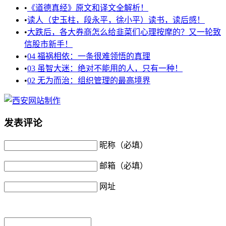
•
《道德真经》原文和译文全解析！
•
读人（史玉柱，段永平，徐小平）读书，读后感！
•
大跌后，各大券商怎么给韭菜们心理按摩的？又一轮致
信股市新手！
•
04 福祸相依：一条很难领悟的真理
•
03 虽智大迷：绝对不能用的人，只有一种！
•
02 无为而治：组织管理的最高境界
发表评论
昵称（必填）
邮箱（必填）
网址