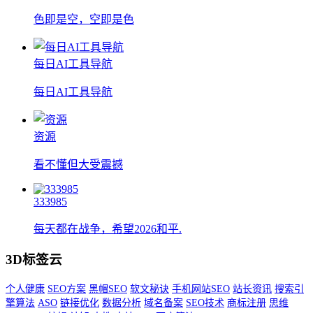
色即是空，空即是色
每日AI工具导航
每日AI工具导航
资源
看不懂但大受震撼
333985
每天都在战争，希望2026和平.
3D标签云
个人健康
SEO方案
黑帽SEO
软文秘诀
手机网站SEO
站长资讯
搜索引
擎算法
ASO
链接优化
数据分析
域名备案
SEO技术
商标注册
思维