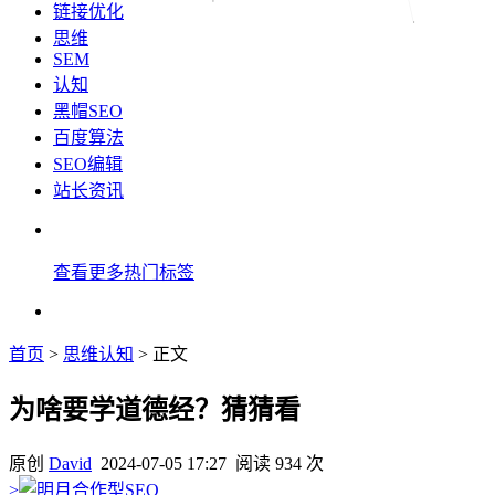
链接优化
思维
SEM
认知
黑帽SEO
百度算法
SEO编辑
站长资讯
查看更多热门标签
首页
>
思维认知
> 正文
为啥要学道德经？猜猜看
原创
David
2024-07-05 17:27
阅读 934 次
>