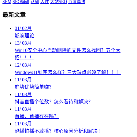
SEM
SEO编辑
认知
人性
大站SEO
百度算法
最新文章
01
/
02月
影响理论
13
/
03月
Win10安全中心自动删除的文件怎么找回？五个大
招！！！
12
/
03月
Windows11到底怎么样？三大缺点必须了解！！！
11
/
03月
趋势优势简单赚？
11
/
03月
抖音直播个位数？怎么看待和解决？
11
/
03月
首播，首播存在吗？
11
/
03月
恐播怕播不敢播？核心原因分析和解决！