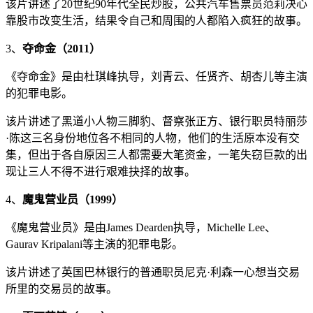
该片讲述了20世纪90年代全民炒股，公共汽车售票员范莉决心
靠股市改变生活，结果令自己和周围的人都陷入疯狂的故事。
3、
夺命金（2011）
《夺命金》是由杜琪峰执导，刘青云、任贤齐、胡杏儿等主演
的犯罪电影。
该片讲述了黑道小人物三脚豹、督察张正方、银行职员特丽莎
·陈这三名身份地位各不相同的人物，他们的生活原本没有交
集，但出于各自原因三人都需要大笔资金，一笔失窃巨款的出
现让三人不得不进行艰难抉择的故事。
4、
魔鬼营业员（1999）
《魔鬼营业员》是由James Dearden执导，Michelle Lee、
Gaurav Kripalani等主演的犯罪电影。
该片讲述了英国巴林银行的普通职员尼克·利森一心想当交易
所里的交易员的故事。