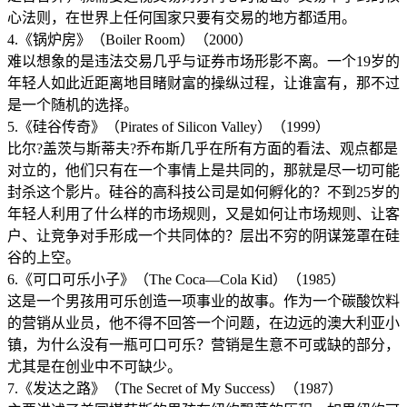
心法则，在世界上任何国家只要有交易的地方都适用。
4.《锅炉房》（Boiler Room）（2000）
难以想象的是违法交易几乎与证券市场形影不离。一个19岁的
年轻人如此近距离地目睹财富的操纵过程，让谁富有，那不过
是一个随机的选择。
5.《硅谷传奇》（Pirates of Silicon Valley）（1999）
比尔?盖茨与斯蒂夫?乔布斯几乎在所有方面的看法、观点都是
对立的，他们只有在一个事情上是共同的，那就是尽一切可能
封杀这个影片。硅谷的高科技公司是如何孵化的？不到25岁的
年轻人利用了什么样的市场规则，又是如何让市场规则、让客
户、让竞争对手形成一个共同体的？层出不穷的阴谋笼罩在硅
谷的上空。
6.《可口可乐小子》（The Coca—Cola Kid）（1985）
这是一个男孩用可乐创造一项事业的故事。作为一个碳酸饮料
的营销从业员，他不得不回答一个问题，在边远的澳大利亚小
镇，为什么没有一瓶可口可乐？营销是生意不可或缺的部分，
尤其是在创业中不可缺少。
7.《发达之路》（The Secret of My Success）（1987）