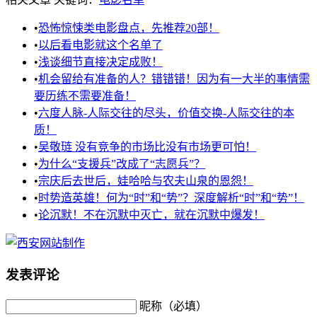
•
恐怖惊悚类电影盘点，先推荐20部！
•
以后看电影就这个名单了
•
浅谈细节直接决定成败！
•
机会留给有准备的人？错错错！因为有一大半的事情需
要历练不需要准备！
•
六度人脉-人际交往的尽头，价值交换-人际交往的本
质！
•
吴敬琏 没有竞争的市场比没有市场更可怕！
•
为什么“支援兵”改成了“志愿兵”？
•
宗庆后去世后，娃哈哈与农夫山泉的恩怨！
•
时势造英雄！何为“时”和“势”？深度解析“时”和“势”！
•
论沉默！不在沉默中灭亡，就在沉默中爆发！
发表评论
昵称（必填）