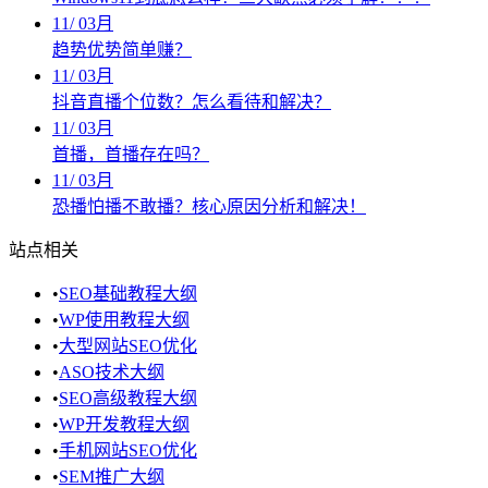
11
/
03月
趋势优势简单赚？
11
/
03月
抖音直播个位数？怎么看待和解决？
11
/
03月
首播，首播存在吗？
11
/
03月
恐播怕播不敢播？核心原因分析和解决！
站点相关
•
SEO基础教程大纲
•
WP使用教程大纲
•
大型网站SEO优化
•
ASO技术大纲
•
SEO高级教程大纲
•
WP开发教程大纲
•
手机网站SEO优化
•
SEM推广大纲