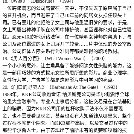
18.《败露》（Disclosure）（1994）
一位踌躇满志的公司高管在一天中，不仅失去了原应属于自己
的晋升机会，而且迎来了自己10年前的同居女友担任顶头上
司。已有妻儿的他拒绝了女上司与他重温旧梦的要求，于是，
女上司耍出种种手腕在公司中排挤他，甚至诬称他对自己性骚
扰。忍无可忍的他诉诸法律，在一位精明女律师的帮助下，与
公司及那位霸道的女上司展开了较量……片中体现的办公室政
治、公司群体人际关系行为准则等都是难得的职场教材。
19.《男人百分百》（What Women Want）（2000）
一个小小的意外，让主角具备了能够阅读女性头脑的能力，这
是一部用巧妙的方式揭示女性所思所想的影片。商业心理学、
女性行为学、广告学等都是这部影片中可学习的亮点。
20.《门口的野蛮人》（Barbarians At The Gate）（1993）
1988年，KKR公司收购雷诺-纳贝斯克公司是华尔街震惊全球
的重大金融事件。专业人士事后分析，这桩交易是在合法基础
上的骗局。因为KKR公司用的杠杆收购手法不仅不需要现
金，也不需要看见现金，甚至也没有人知道钱从哪里来，整个
过程根本就是个圈套。而KKR那些高层，以及交易过程中的
那些华尔街人士，由于表现出了前所未有的贪婪和狡猾的技