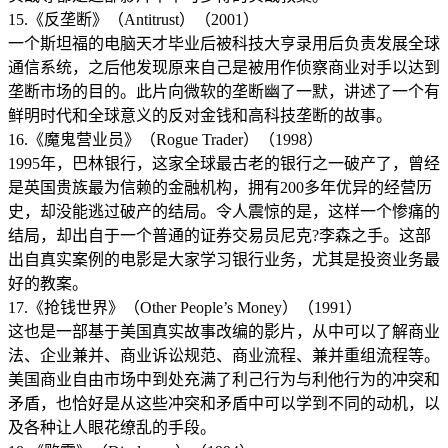
15.《反垄断》（Antitrust）（2001）
一个斯坦福的电脑天才毕业后被科技大亨录用后负责发展全球
通信系统，之后他发现原来自己是被用作侦察商业对手以达到
垄断市场的目的。此片向微软的垄断幽了一默，讲述了一个有
鲜明时代和全球意义的反对金钱和高科技垄断的故事。
16.《魔鬼营业员》（Rogue Trader）（1998）
1995年，巴林银行，这家全球最古老的银行之一破产了，曾经
是英国贵族最为信赖的金融机构，拥有200多年优异的经营历
史，却没能逃过破产的结局。令人震惊的是，这样一个惨痛的
结局，却出自于一个普通的证券交易员尼克?李森之手。这部
出自真实案例的电影是大家学习银行业务，尤其是投资业务最
好的教案。
17.《抢钱世界》（Other People’s Money）（1991）
这也是一部基于美国真实故事改编的影片，从中可以了解商业
法、企业兼并、商业诉讼规范、商业流程、兼并重组流程等。
美国商业自由市场中到处充满了利己行为与利他行为的冲突和
矛盾，也恰好是从这些冲突和矛盾中可以学到不同的动机，以
及各种让人眼花缭乱的手段。