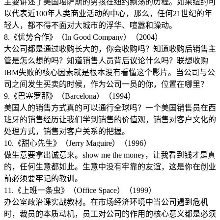
主要讲述了美国堪萨斯的男孩在纽约飘荡的历程。如果纽约可
以代表近100年人类商业活动的中心，那么，任何21世纪的年
轻人，都不得不面对大城市的浮华、喧嚣和躁动。
8.《优势合作》（In Good Company）（2004）
大公司都是通过收购长大的，你会收购吗？知道收购后销售主
管是怎么想的吗？知道销售人员背后议论什么吗？联想收购
IBM失败的核心因素就是根本没有看懂这个影片。当公司与公
司之间发生买卖的时候，作为公司一员的你，位置在哪里？
9.《巴塞罗那》（Barcelona）（1994）
美国人的销售方式真的可以通行全球吗？一个美国销售员在西
班牙的销售经历让我们学到销售的价值观，销售对客户文化的
处理方式，销售对客户关系的把握。
10.《甜心先生》（Jerry Maguire）（1996）
做生意要拿出诚意来。show me the money，让我看到钱才是真
的，任何生意都如此。生意中没有牢靠的友谊，这是你在创业
前必须要牢记的教训。
11.《上班一条虫》（Office Space）（1999）
办公室政治课实战教材。在市场经济环境中当公司遇到危机
时，裁员的本质动机，员工对公司的作用的核心意义都是必须