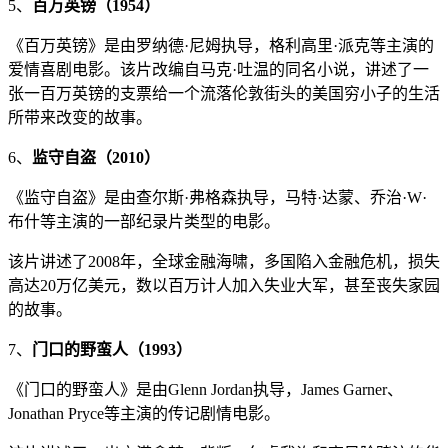
5、
百万英镑（1954）
《百万英镑》是由罗纳德·尼姆执导，格利高里·派克等主演的
爱情喜剧电影。该片改编自马克·吐温的同名小说，讲述了一
张一百万英镑的支票给一个流落伦敦街头的美国穷小子的生活
所带来改变的故事。
6、
监守自盗（2010）
《监守自盗》是由查尔斯·弗格森执导，马特·达蒙、乔治·W·
布什等主演的一部纪录片类型的电影。
该片讲述了2008年，全球金融海啸，多国陷入金融危机，损失
高达20万亿美元，数以百万计人加入失业大军，甚至丧失家园
的故事。
7、
门口的野蛮人（1993）
《门口的野蛮人》是由Glenn Jordan执导，James Garner、
Jonathan Pryce等主演的传记剧情电影。