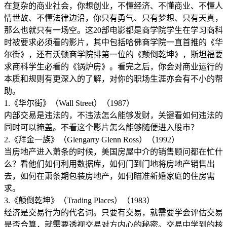
在复杂的商业社会，你想创业，不懂经济、不懂商业、不懂人
情世故、不懂法律边沿，你只有勇气、只有梦想、只有天真，
那么也就只有一场空。这20部电影都是商学院学生在学习商科
时被要求必须看的影片，其中包括哈佛商学院一直首推的《华
尔街》，还有沃顿商学院排第一位的《颠倒乾坤》，斯坦福要
求商科学生必看的《锅炉房》。看完之后，你会对商业运行的
本质和规则有更深入的了解，对你的职场生涯亦会有不小的帮
助。
1.《华尔街》（Wall Street）（1987）
内部交易是违法的，不违法怎么能够发财，关键看如何违法的
同时可以掩盖。不看这个影片怎么能够随便进入股市？
2.《拜金一族》（Glengarry Glenn Ross）（1992）
当房地产进入萧条的时候，美国房屋中介的销售顾问都在忙什
么？看他们如何利用数据库，如何门到门地将房地产销售出
去，如何在萧条期包装房地产，如何瞄准新婚家庭的住房需
求。
3.《颠倒乾坤》（Trading Places）（1983）
经济是交易行为的代名词。只要有交易，就需要学会评估交易
是否合算，就需要透视交易对方内心的秘密。交易中学到的核