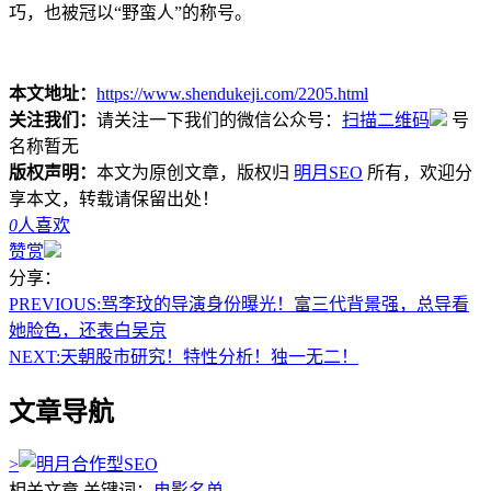
巧，也被冠以“野蛮人”的称号。
本文地址：
https://www.shendukeji.com/2205.html
关注我们：
请关注一下我们的微信公众号：
扫描二维码
号
名称暂无
版权声明：
本文为原创文章，版权归
明月SEO
所有，欢迎分
享本文，转载请保留出处！
0
人喜欢
赞赏
分享：
PREVIOUS:
骂李玟的导演身份曝光！富三代背景强，总导看
她脸色，还表白吴京
NEXT:
天朝股市研究！特性分析！独一无二！
文章导航
>
相关文章
关键词：
电影名单