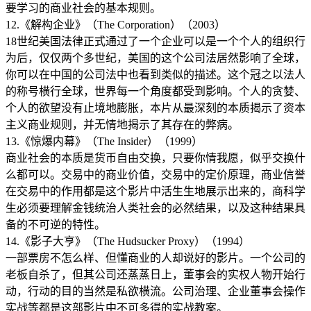
要学习的商业社会的基本规则。
12.《解构企业》（The Corporation）（2003）
18世纪美国法律正式通过了一个企业可以是一个个人的组织行
为后，仅仅两个多世纪，美国的这个公司法居然影响了全球，
你可以在中国的公司法中也看到类似的描述。这个冠之以法人
的称号横行全球，世界每一个角度都受到影响。个人的贪婪、
个人的欲望没有止境地膨胀，本片从最深刻的本质揭示了资本
主义商业规则，并无情地揭示了其存在的弊病。
13.《惊爆内幕》（The Insider）（1999）
商业社会的本质是货币自由交换，只要你情我愿，似乎交换什
么都可以。交易中的商业价值，交易中的定价原理，商业信誉
在交易中的作用都是这个影片中活生生地展示出来的，商科学
生必须要理解金钱统治人类社会的必然结果，以及这种结果具
备的不可逆的特性。
14.《影子大亨》（The Hudsucker Proxy）（1994）
一部票房不怎么样、但懂商业的人却说好的影片。一个公司的
老板自杀了，但其公司还蒸蒸日上，董事会的实权人物开始行
动，行动的目的当然是私欲横流。公司治理、企业董事会操作
实战等都是这部影片中不可多得的实战教案。