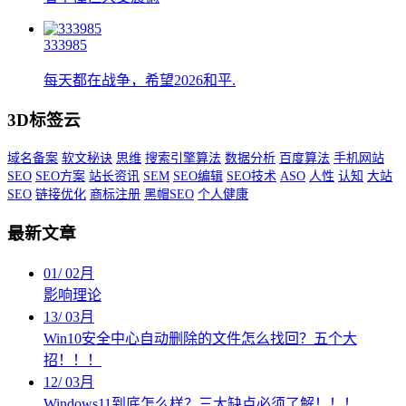
333985
每天都在战争，希望2026和平.
3D标签云
域名备案
软文秘诀
思维
搜索引擎算法
数据分析
百度算法
手机网站
SEO
SEO方案
站长资讯
SEM
SEO编辑
SEO技术
ASO
人性
认知
大站
SEO
链接优化
商标注册
黑帽SEO
个人健康
最新文章
01
/
02月
影响理论
13
/
03月
Win10安全中心自动删除的文件怎么找回？五个大
招！！！
12
/
03月
Windows11到底怎么样？三大缺点必须了解！！！