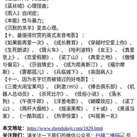
《蓝丝绒》心理扭曲；
《雨人》自闭症；
《本能》性与暴力；
《沉默的羔羊》变态心理。
【十、最值得欣赏的英式发音电影】 ：
《如果能再爱一次》、《成长教育》、《穿越时空爱上你》、
《生死朗读》、《猜火车》、《哈利波特》《女王》、《真爱
至上》、《恋爱假期》、《诺丁山》、《真爱之吻》、《傲慢
与偏见》、《莎翁情史》、《成为简奥斯汀》、《福尔摩
斯》、《雾都孤儿》、《兵临城下》、《英国病人》
【十一、因为名字烂而被错过的好电影】 ：
《三傻大闹宝莱坞》、《刺激1995》、《搏击俱乐部》、《机
器人总动员》、《杀死比尔》、 《低俗小说》、《落水
狗》、《午夜牛郎》、《洋葱电影》、《蝴蝶效应》、《诺丁
山》、《两杆大烟枪》、《摇滚黑帮》、《十诫》、《黑道当
家》、《一酷到底》、《热带惊雷》、《叫我第一名》
本文地址：
https://www.shendukeji.com/1829.html
关注我们：
请关注一下我们的微信公众号：
扫描二维码
号