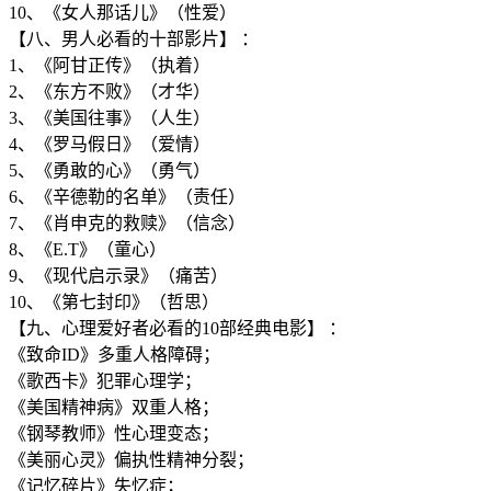
10、《女人那话儿》（性爱）
【八、男人必看的十部影片】 ：
1、《阿甘正传》（执着）
2、《东方不败》（才华）
3、《美国往事》（人生）
4、《罗马假日》（爱情）
5、《勇敢的心》（勇气）
6、《辛德勒的名单》（责任）
7、《肖申克的救赎》（信念）
8、《E.T》（童心）
9、《现代启示录》（痛苦）
10、《第七封印》（哲思）
【九、心理爱好者必看的10部经典电影】 ：
《致命ID》多重人格障碍；
《歌西卡》犯罪心理学；
《美国精神病》双重人格；
《钢琴教师》性心理变态；
《美丽心灵》偏执性精神分裂；
《记忆碎片》失忆症；