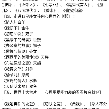
钥匙》、《火柴人》、《七宗罪》、《魔鬼代言人》、《孤
儿》、《八面埋伏 》、《香水》、《偷拐抢骗》
【四、走进12星座女孩内心世界的电影】 ：
《情人》白羊
《绿荫下》金牛
《初恋50次》双子
《黑暗中的舞者》巨蟹
《办公室的故事》狮子
《傲慢与偏见》处女
《西西里的美丽传说》天秤
《布达佩斯之恋》天蝎
《艳舞女郎》射手
《杨朵儿》摩羯
《罗丹的情人》水瓶
《天使艾米丽》双鱼
【五、世界十大禁片——心理承受能力差的看看片名就好】
：
《我唾弃你的坟墓》、《切肤之爱》、《肏我》、《杀人不分