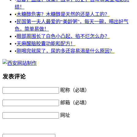
结！
•
木糖醇危害？木糖醇是天然的还是人工的？
•
民国第一夫人最爱的“美龄粥”，每天一碗，喝出好气
色，简单易做！
•
眼部周围长了白色小凸起，掐不烂怎么办？
•
天麻醒脑胶囊功能和配方！
•
刚喝完就尿了，尿的多还容易渴是什么原因？
发表评论
昵称（必填）
邮箱（必填）
网址