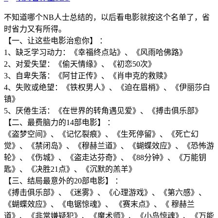
不知道哪个NB人士总结的，以后看电影就按这个名单了，省
时省力又有所得。
【一、让这些电影治愈你】 ：
1、缺乏学习动力：《幸福终点站》、《风雨哈佛路》
2、对爱失望：《偷天情缘》、《初恋50次》
3、自卑失落：《阿甘正传》、《肖申克的救赎》
4、失败或绝望：《铁权男人》、《迫在眉梢》、《伊丽莎白
镇》
5、厌倦生活：《在世界的转角遇见爱》、《搏击俱乐部》
【二、最费脑力的14部电影】 ：
《盗梦空间》、《记忆裂痕》、《生死停留》、《死亡幻
觉》、《禁闭岛》、《穆赫兰道》、《蝴蝶效应》、《恐怖游
轮》、《伤城》、《盗走达芬奇》、《88分钟》、《万能钥
匙》、《决胜21点》、《沉默的羔羊》
【三、结局最意外的20部电影】 ：
《搏击俱乐部》、《迷雾》、《心理游戏》、《第六感》、
《蝴蝶效应》、《电锯惊魂》、 《赛末点》、《 穆赫兰
道》、《非常嫌疑犯》、《魔术师》、《小岛惊魂》、《万能