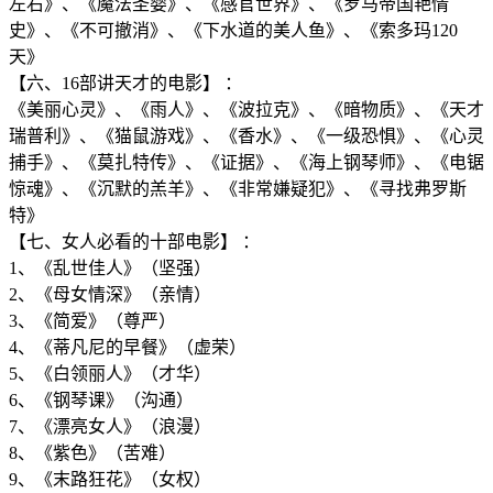
左右》、《魔法圣婴》、《感官世界》、《罗马帝国艳情
史》、《不可撤消》、《下水道的美人鱼》、《索多玛120
天》
【六、16部讲天才的电影】 ：
《美丽心灵》、《雨人》、《波拉克》、《暗物质》、《天才
瑞普利》、《猫鼠游戏》、《香水》、《一级恐惧》、《心灵
捕手》、《莫扎特传》、《证据》、《海上钢琴师》、《电锯
惊魂》、《沉默的羔羊》、《非常嫌疑犯》、《寻找弗罗斯
特》
【七、女人必看的十部电影】 ：
1、《乱世佳人》（坚强）
2、《母女情深》（亲情）
3、《简爱》（尊严）
4、《蒂凡尼的早餐》（虚荣）
5、《白领丽人》（才华）
6、《钢琴课》（沟通）
7、《漂亮女人》（浪漫）
8、《紫色》（苦难）
9、《末路狂花》（女权）