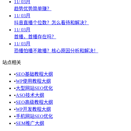
11
/
03月
趋势优势简单赚？
11
/
03月
抖音直播个位数？怎么看待和解决？
11
/
03月
首播，首播存在吗？
11
/
03月
恐播怕播不敢播？核心原因分析和解决！
站点相关
•
SEO基础教程大纲
•
WP使用教程大纲
•
大型网站SEO优化
•
ASO技术大纲
•
SEO高级教程大纲
•
WP开发教程大纲
•
手机网站SEO优化
•
SEM推广大纲