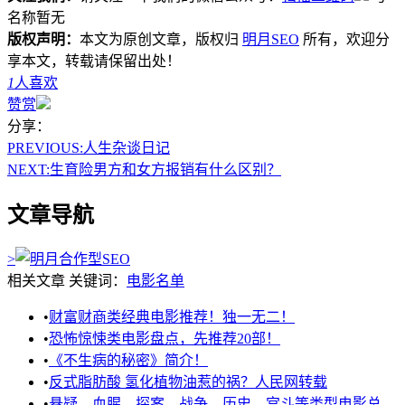
名称暂无
版权声明：
本文为原创文章，版权归
明月SEO
所有，欢迎分
享本文，转载请保留出处！
1
人喜欢
赞赏
分享：
PREVIOUS:
人生杂谈日记
NEXT:
生育险男方和女方报销有什么区别？
文章导航
>
相关文章
关键词：
电影名单
•
财富财商类经典电影推荐！独一无二！
•
恐怖惊悚类电影盘点，先推荐20部！
•
《不生病的秘密》简介！
•
反式脂肪酸 氢化植物油惹的祸？人民网转载
•
悬疑，血腥，探案，战争，历史，宫斗等类型电影总