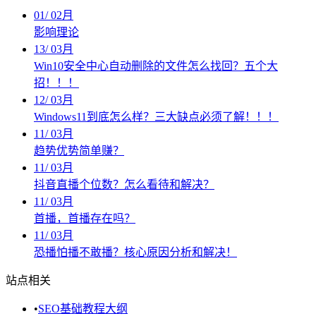
01
/
02月
影响理论
13
/
03月
Win10安全中心自动删除的文件怎么找回？五个大
招！！！
12
/
03月
Windows11到底怎么样？三大缺点必须了解！！！
11
/
03月
趋势优势简单赚？
11
/
03月
抖音直播个位数？怎么看待和解决？
11
/
03月
首播，首播存在吗？
11
/
03月
恐播怕播不敢播？核心原因分析和解决！
站点相关
•
SEO基础教程大纲