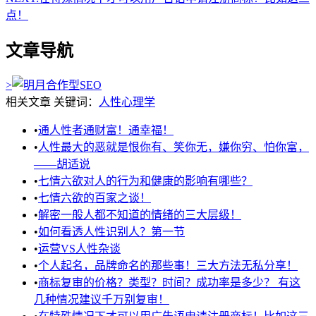
点！
文章导航
>
相关文章
关键词：
人性
心理学
•
通人性者通财富！通幸福！
•
人性最大的恶就是恨你有、笑你无，嫌你穷、怕你富，
——胡适说
•
七情六欲对人的行为和健康的影响有哪些？
•
七情六欲的百家之谈！
•
解密一般人都不知道的情绪的三大层级！
•
如何看透人性识别人？第一节
•
运营VS人性杂谈
•
个人起名，品牌命名的那些事！三大方法无私分享！
•
商标复审的价格？类型？时间？成功率是多少？ 有这
几种情况建议千万别复审！