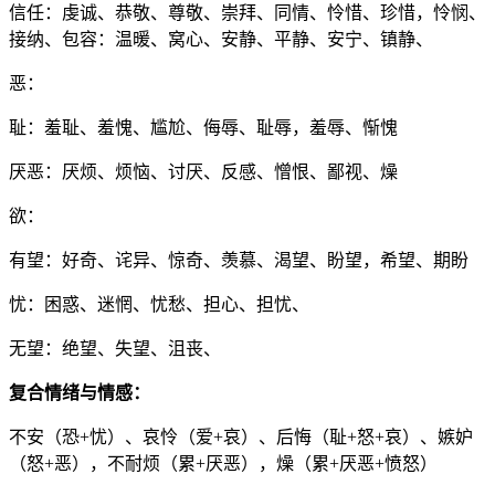
信任：虔诚、恭敬、尊敬、崇拜、同情、怜惜、珍惜，怜悯、
接纳、包容：温暖、窝心、安静、平静、安宁、镇静、
恶：
耻：羞耻、羞愧、尴尬、侮辱、耻辱，羞辱、惭愧
厌恶：厌烦、烦恼、讨厌、反感、憎恨、鄙视、燥
欲：
有望：好奇、诧异、惊奇、羡慕、渴望、盼望，希望、期盼
忧：困惑、迷惘、忧愁、担心、担忧、
无望：绝望、失望、沮丧、
复合情绪与情感：
不安（恐+忧）、哀怜（爱+哀）、后悔（耻+怒+哀）、嫉妒
（怒+恶），不耐烦（累+厌恶），燥（累+厌恶+愤怒）