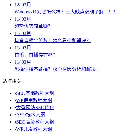
12
/
03月
Windows11到底怎么样？三大缺点必须了解！！！
11
/
03月
趋势优势简单赚？
11
/
03月
抖音直播个位数？怎么看待和解决？
11
/
03月
首播，首播存在吗？
11
/
03月
恐播怕播不敢播？核心原因分析和解决！
站点相关
•
SEO基础教程大纲
•
WP使用教程大纲
•
大型网站SEO优化
•
ASO技术大纲
•
SEO高级教程大纲
•
WP开发教程大纲