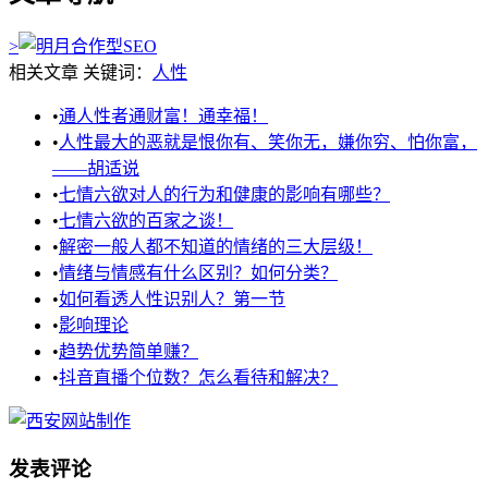
>
相关文章
关键词：
人性
•
通人性者通财富！通幸福！
•
人性最大的恶就是恨你有、笑你无，嫌你穷、怕你富，
——胡适说
•
七情六欲对人的行为和健康的影响有哪些？
•
七情六欲的百家之谈！
•
解密一般人都不知道的情绪的三大层级！
•
情绪与情感有什么区别？如何分类？
•
如何看透人性识别人？第一节
•
影响理论
•
趋势优势简单赚？
•
抖音直播个位数？怎么看待和解决？
发表评论