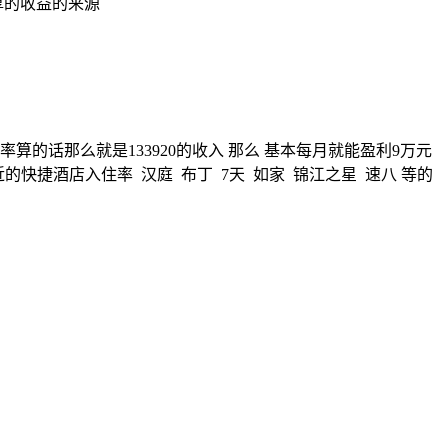
厚的收益的来源
住率算的话那么就是133920的收入 那么 基本每月就能盈利9万元
附近的快捷酒店入住率 汉庭 布丁 7天 如家 锦江之星 速八 等的