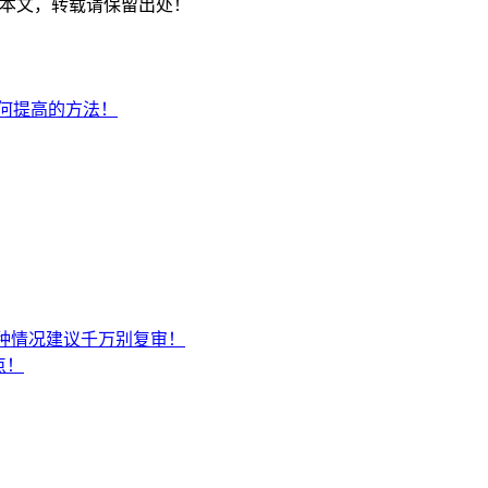
本文，转载请保留出处！
何提高的方法！
种情况建议千万别复审！
点！