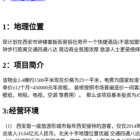
1：地理位置
现计划在西安市钟楼案板街易俗社旁开一个快捷酒店(不是加盟
钟步行距离交通四通八达 周边商业氛围浓厚 旅游人士更是络绎
2：项目简介
该物业2-4楼约1500平米现在价格为25一平米，电费为国家标
单价x12个月=450000元年房租， 装修按照市场普遍造价一间
壁纸，地毯，电视，空调 等费用）。 那么该项目基本投资为450000
3:经营环境
（1） 西安是一座旅游形城市每年西安接待的游客，仅仅2014年 
总收入33.04亿元人民币。北关十字地理位置优越 交通四通八