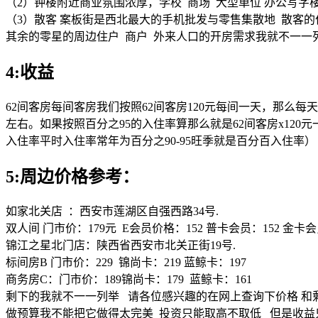
（2）钟楼附近商业氛围浓厚，学校 商场 大型单位 办公写
（3）散客 案板街是西北最大的手机批发与零售集散地 散客
其余的零星的周边住户 商户 外来人口的开房需求我就不一一
4:收益
62间客房每间客房我们按照62间客房120元每间一天，那么每天就
左右。如果按照百分之95的入住率算那么就是62间客房x120元一
入住率平时入住率常年为百分之90-95旺季就是百分百入住率）
5:周边价格参考：
如家北关店 ：西安市莲湖区自强西路34号.
双人间 门市价：179元 E会员价格：152 普卡会员：152 金卡会
锦江之星北门店：陕西省西安市北关正街19号.
标间房B 门市价：229 锦尚卡：219 蓝鲸卡：197
商务房C：门市价：189锦尚卡：179 蓝鲸卡：161
剩下的我就不一一列举 请各位感兴趣的在网上查询下价格 和
做预算我不能把它做得太完美 投资只能取高不取低 但是收益