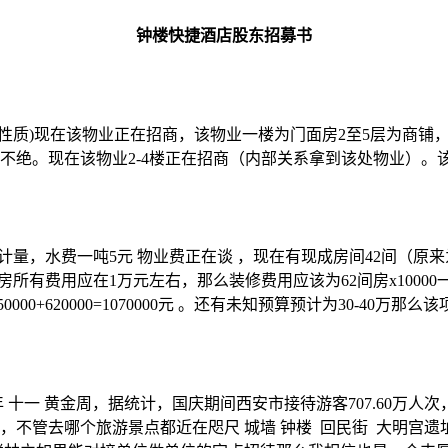
钟楼快捷酒店股东招募书
性质)现在该物业正在招商，该物业一楼为门面房2至5层为商铺
不绝。现在该物业2-4楼正在招商（内部关系拿到该处物业）。该
准计量，水费一吨5元 物业费正在谈 ，现在有现成房间42间（原来
客房所有费用应在1万元左右，那么装修费用应该为62间房x1000
+620000=1070000元 。还有未知预算预计为30-40万那么
十一 黄金周，据统计，国庆期间西安市接待游客707.60万人次，其
达，不管去哪个旅游景点都近在咫尺 城墙 钟楼 回民街 大明宫遗