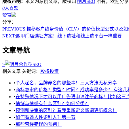
版权声明：
本文为原创文章，版权归
明月SEO
所有，欢迎分享
0
人喜欢
赞赏
分享：
PREVIOUS:
揭秘客户终身价值（CLV）的价值模型公式以及如
NEXT:
熙甲门店选址方案！线下选址和线上选平台一样重要！
文章导航
>
相关文章
关键词：
股权投资
•
个人起名，品牌命名的那些事！三大方法无私分享！
•
商标复审的价格？类型？时间？成功率是多少？ 有这几
•
在特殊情况下才可以用广告语申请注册商标！比如这三
•
情绪与情感有什么区别？如何分类？
•
预测和决策的区别？看我重新定义新词语新概念！
•
如何看透人性识别人？第一节
•
那些曾经错误的预判！