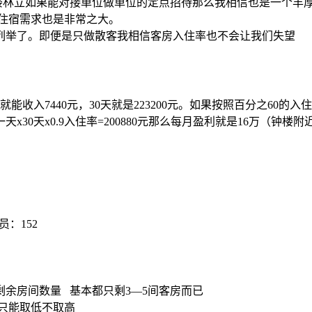
字楼林立如果能对接单位做单位的定点招待那么我相信也是一个丰
的住宿需求也是非常之大。
列举了。即便是只做散客我相信客房入住率也不会让我们失望
能收入7440元，30天就是223200元。如果按照百分之60的入
天x30天x0.9入住率=200880元那么每月盈利就是16万（钟楼
员：152
剩余房间数量 基本都只剩3—5间客房而已
只能取低不取高