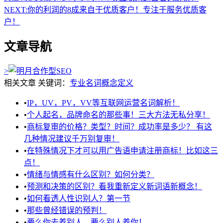
NEXT:
你的利润的8成来自于优质客户！专注于服务优质客
户！
文章导航
>
相关文章
关键词：
专业名词
概念定义
•
IP，UV，PV，VV等互联网运营名词解析！
•
个人起名，品牌命名的那些事！三大方法无私分享！
•
商标复审的价格？类型？时间？成功率是多少？ 有这
几种情况建议千万别复审！
•
在特殊情况下才可以用广告语申请注册商标！比如这三
点！
•
情绪与情感有什么区别？如何分类？
•
预测和决策的区别？看我重新定义新词语新概念！
•
如何看透人性识别人？第一节
•
那些曾经错误的预判！
•
要么你去养别人，要么别人养你！