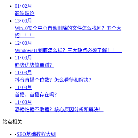
01
/
02月
影响理论
13
/
03月
Win10安全中心自动删除的文件怎么找回？五个大
招！！！
12
/
03月
Windows11到底怎么样？三大缺点必须了解！！！
11
/
03月
趋势优势简单赚？
11
/
03月
抖音直播个位数？怎么看待和解决？
11
/
03月
首播，首播存在吗？
11
/
03月
恐播怕播不敢播？核心原因分析和解决！
站点相关
•
SEO基础教程大纲