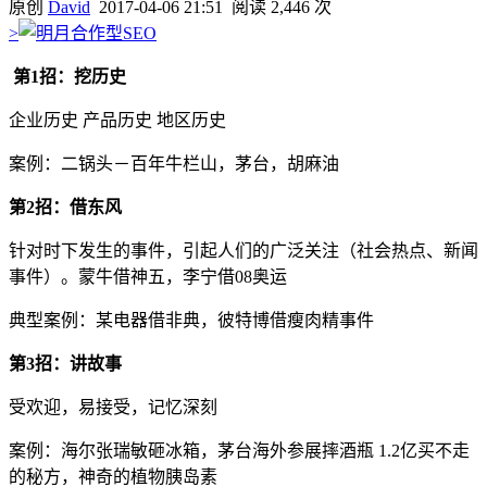
原创
David
2017-04-06 21:51
阅读 2,446 次
>
第1招：挖历史
企业历史 产品历史 地区历史
案例：二锅头－百年牛栏山，茅台，胡麻油
第2招：借东风
针对时下发生的事件，引起人们的广泛关注（社会热点、新闻
事件）。蒙牛借神五，李宁借08奥运
典型案例：某电器借非典，彼特博借瘦肉精事件
第3招：讲故事
受欢迎，易接受，记忆深刻
案例：海尔张瑞敏砸冰箱，茅台海外参展摔酒瓶 1.2亿买不走
的秘方，神奇的植物胰岛素