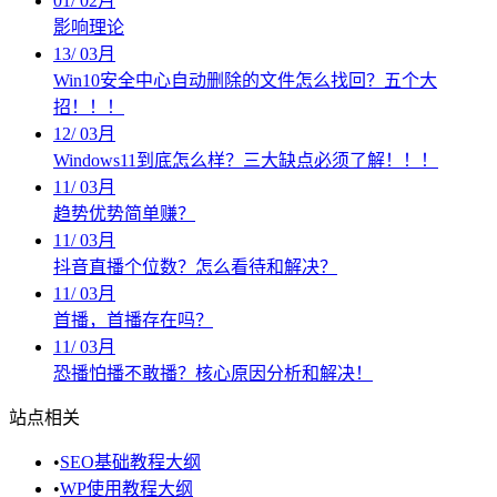
01
/
02月
影响理论
13
/
03月
Win10安全中心自动删除的文件怎么找回？五个大
招！！！
12
/
03月
Windows11到底怎么样？三大缺点必须了解！！！
11
/
03月
趋势优势简单赚？
11
/
03月
抖音直播个位数？怎么看待和解决？
11
/
03月
首播，首播存在吗？
11
/
03月
恐播怕播不敢播？核心原因分析和解决！
站点相关
•
SEO基础教程大纲
•
WP使用教程大纲