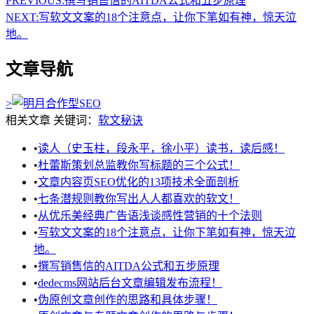
PREVIOUS:
撰写销售信的AITDA公式和五步原理
NEXT:
写软文文案的18个注意点，让你下笔如有神，惊天泣
地。
文章导航
>
相关文章
关键词：
软文秘诀
•
读人（史玉柱，段永平，徐小平）读书，读后感！
•
杜蕾斯策划总监教你写标题的三个公式！
•
文章内容页SEO优化的13项技术全面剖析
•
七条潜规则教你写出人人都喜欢的软文！
•
从优乐美经典广告语浅谈感性营销的十个法则
•
写软文文案的18个注意点，让你下笔如有神，惊天泣
地。
•
撰写销售信的AITDA公式和五步原理
•
dedecms网站后台文章编辑发布流程！
•
伪原创文章创作的思路和具体步骤！