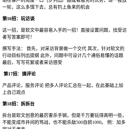
站在客户的角度一口气罗列出产品或者服务的优势，逐一投放
一轮，这么多饵下去，总有钓上鱼来的机会
第16招：玩访谈
这一招，是软文中最容易入手的一招！直接设置问题，找受访
者写答案即可！
撰写手法： 首先，对采访背景做一个交代 其次，针对软文的
行动目标列出提纲 此外，问题中可设计几个通俗易懂的话题
最后，写写花絮或者采访感受
第17招
：
搞评论
产品评论，服务评论 把多人评论汇总在一起，在此基础上加
上自己观点
第18招：拆拆台
拆台是软文创意的最厉害杀手锏，但是千万要玩得高明一些，
不能变成市井间的骂战，也不能杀敌500自损1000。 例：加多