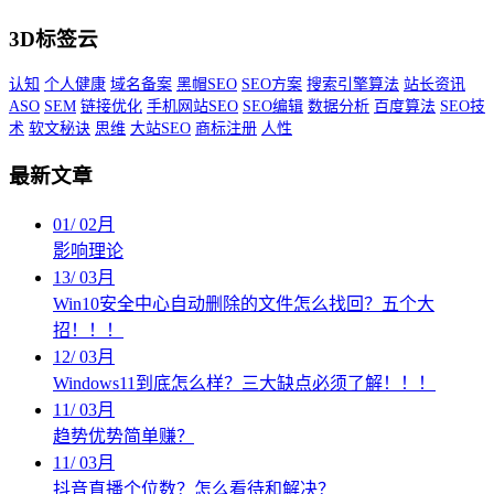
3D标签云
认知
个人健康
域名备案
黑帽SEO
SEO方案
搜索引擎算法
站长资讯
ASO
SEM
链接优化
手机网站SEO
SEO编辑
数据分析
百度算法
SEO技
术
软文秘诀
思维
大站SEO
商标注册
人性
最新文章
01
/
02月
影响理论
13
/
03月
Win10安全中心自动删除的文件怎么找回？五个大
招！！！
12
/
03月
Windows11到底怎么样？三大缺点必须了解！！！
11
/
03月
趋势优势简单赚？
11
/
03月
抖音直播个位数？怎么看待和解决？