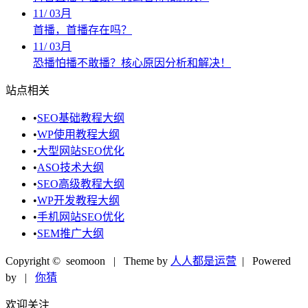
11
/
03月
首播，首播存在吗？
11
/
03月
恐播怕播不敢播？核心原因分析和解决！
站点相关
•
SEO基础教程大纲
•
WP使用教程大纲
•
大型网站SEO优化
•
ASO技术大纲
•
SEO高级教程大纲
•
WP开发教程大纲
•
手机网站SEO优化
•
SEM推广大纲
Copyright © seomoon
| Theme by
人人都是运营
| Powered
by
|
你猜
欢迎关注