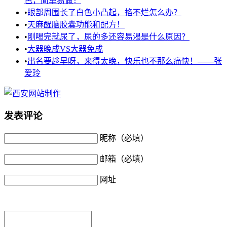
色，简单易做！
•
眼部周围长了白色小凸起，掐不烂怎么办？
•
天麻醒脑胶囊功能和配方！
•
刚喝完就尿了，尿的多还容易渴是什么原因？
•
大器晚成VS大器免成
•
出名要趁早呀，来得太晚，快乐也不那么痛快！——张
爱玲
发表评论
昵称（必填）
邮箱（必填）
网址