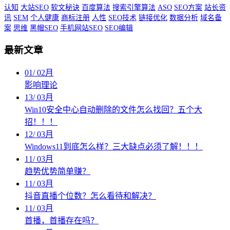
认知
大站SEO
软文秘诀
百度算法
搜索引擎算法
ASO
SEO方案
站长资
讯
SEM
个人健康
商标注册
人性
SEO技术
链接优化
数据分析
域名备
案
思维
黑帽SEO
手机网站SEO
SEO编辑
最新文章
01
/
02月
影响理论
13
/
03月
Win10安全中心自动删除的文件怎么找回？五个大
招！！！
12
/
03月
Windows11到底怎么样？三大缺点必须了解！！！
11
/
03月
趋势优势简单赚？
11
/
03月
抖音直播个位数？怎么看待和解决？
11
/
03月
首播，首播存在吗？