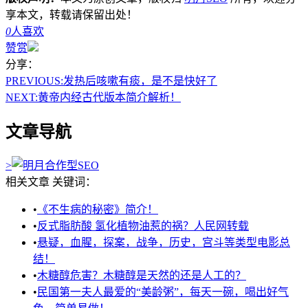
享本文，转载请保留出处！
0
人喜欢
赞赏
分享：
PREVIOUS:
发热后咳嗽有痰，是不是快好了
NEXT:
黄帝内经古代版本简介解析！
文章导航
>
相关文章
关键词：
•
《不生病的秘密》简介！
•
反式脂肪酸 氢化植物油惹的祸？人民网转载
•
悬疑，血腥，探案，战争，历史，宫斗等类型电影总
结！
•
木糖醇危害？木糖醇是天然的还是人工的？
•
民国第一夫人最爱的“美龄粥”，每天一碗，喝出好气