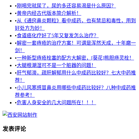
•
刚喝完就尿了，尿的多还容易渴是什么原因？
•
黄帝内经古代版本简介解析！
•
从《通窍鼻炎颗粒》看中成药，也有禁忌和毒性，用到
好处方为妙！
•
食道癌化疗好了5年又复发怎么治疗？
•
解密一套痔疮的治疗方案！可谓是浑然天成，十年磨一
剑！
•
一种新型痔疮栓塞的配方大解密，[葵花]熊胆痔灵栓！
•
大腿根潮湿可不是一个脏器的问题！
•
肝气郁滞，疏肝解郁用什么中成药比较好？七大中药推
荐！
•
小儿风寒感冒鼻炎用哪些中成药比较好？八种中成药推
荐参考！
•
危害人身安全的几大问题所在！！！
发表评论