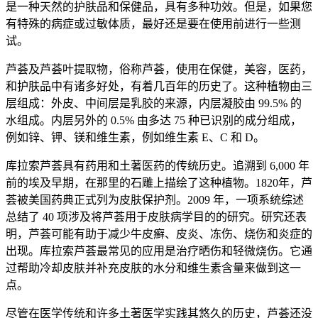
是一种天然的护肤品和保健品，具有多种功效。但是，如果您
有特殊的病症或过敏体质，最好还是要在使用前进行一些测
试。
芦荟及芦荟叶提取物，俗称芦荟，使用在保健，美容，医药，
和护肤品中有诸多好处，有着几百年的历史了。这种植物由三
层组成：外皮、中间层是乳胶的来源，内层凝胶由 99.5% 的
水组成。内层另外的 0.5% 由多达 75 种已识别的成分组成，
例如锌、钾、镁和维生素，例如维生素 E、C 和 D。
库拉索芦荟具有药用和土著医药的传统历史。追溯到 6,000 年
前的埃及早期，在那里的石雕上描绘了这种植物。1820年，芦
荟被美国药典正式列为皮肤保护剂。2009 年，一项系统综述
总结了 40 项涉及将芦荟用于皮肤病学目的的研究。研究还表
明，芦荟可能有助于减少牛皮癣、皮炎、冻伤、烧伤和炎症的
出现。库拉索芦荟最常见的应用是治疗晒伤和轻微烧伤。它通
过帮助冷却皮肤并补充皮肤的水分和维生素含量来做到这一
点。
尽管在医学传统和许多土著医学实践其悠久的历史，芦荟还没