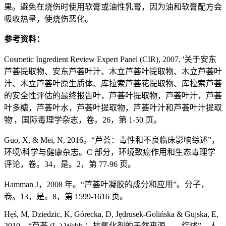
果。避免在烧伤时使用软膏或油性乳膏，因为油和软膏配方会
吸收热量，使烧伤恶化。
参考资料：
Cosmetic Ingredient Review Expert Panel (CIR), 2007. '关于安东
芦荟提取物、安东芦荟叶汁、木立芦荟叶提取物、木立芦荟叶
汁、木立芦荟叶原生质体、库拉索芦荟花提取物、库拉索芦荟
的安全性评估的最终报告叶，芦荟叶提取物，芦荟叶汁，芦荟
叶多糖，芦荟叶水，芦荟叶提取物，芦荟叶汁和芦荟叶汁提取
物'，国际毒理学杂志，卷。26，第 1-50 页。
Guo, X, & Mei, N, 2016。“芦荟：毒性和不良临床影响综述”，
环境\科学与健康杂志。C 部分，环境致癌作用和生态毒理学
评论，卷。34，是。2，第 77-96 页。
Hamman J，2008 年。“芦荟叶凝胶的成分和应用”。分子，
卷。13，是。8，第 1599-1616 页。
Hęś, M, Dziedzic, K, Górecka, D, Jędrusek-Golińska & Gujska, E,
2019。“芦荟 (L.) Webb.：抗氧化剂的天然来源——综述”，人