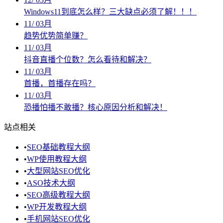
Windows11到底怎么样？三大缺点必须了解！！！
11
/
03月
趋势优势简单赚？
11
/
03月
抖音直播个位数？怎么看待和解决？
11
/
03月
首播，首播存在吗？
11
/
03月
恐播怕播不敢播？核心原因分析和解决！
站点相关
•
SEO基础教程大纲
•
WP使用教程大纲
•
大型网站SEO优化
•
ASO技术大纲
•
SEO高级教程大纲
•
WP开发教程大纲
•
手机网站SEO优化