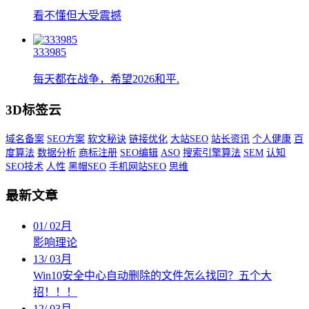
看不懂但大受震撼
333985
每天都在战争，希望2026和平.
3D标签云
域名备案
SEO方案
软文秘诀
链接优化
大站SEO
站长资讯
个人健康
百
度算法
数据分析
商标注册
SEO编辑
ASO
搜索引擎算法
SEM
认知
SEO技术
人性
黑帽SEO
手机网站SEO
思维
最新文章
01
/
02月
影响理论
13
/
03月
Win10安全中心自动删除的文件怎么找回？五个大
招！！！
12
/
03月