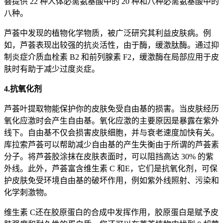
荟提供 22 种人体必需氨基酸中的 20 种和八种必需氨基酸中的
八种。
芦荟中发现的植物化学物质，被广泛研究其利益皮肤病。例
如，芦荟表现出较强的抗炎活性，由于酶，缓激肽酶。通过抑
制炎症介质血栓素 B2 和前列腺素 F2，缓激酶在局部应用于皮
肤时有助于减少过度炎症。
4.抗氧化剂
芦荟叶提取物能保护你的皮肤免受自由基的损害。当皮肤经历
氧化应激时会产生自由基。氧化应激的主要原因是暴露在紫外
线下。自由基不仅会损害皮肤细胞，并与衰老速度加快有关。
库拉索芦荟可以帮助减少自由基的产生失衡由于所谓的芦荟素
分子。将芦荟胶涂抹在皮肤表面时，可以阻挡高达 30% 的紫
外线。此外，芦荟富含维生素 C 和E，它们是抗氧化剂，可保
护皮肤免受环境自由基的破坏作用，例如紫外线照射、污染和
化学刺激物。
维生素 C还在胶原蛋白的合成中发挥作用，胶原蛋白是赋予皮