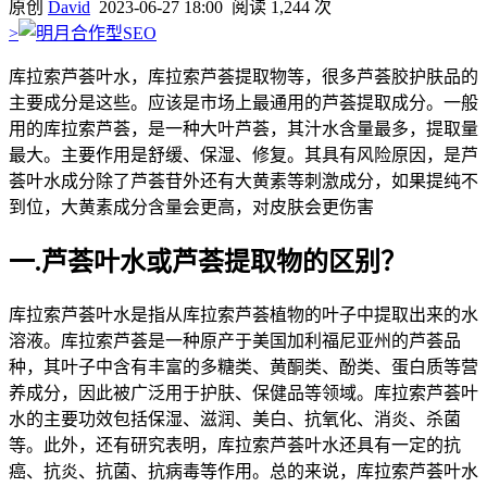
原创
David
2023-06-27 18:00
阅读 1,244 次
>
库拉索芦荟叶水，库拉索芦荟提取物等，很多芦荟胶护肤品的
主要成分是这些。应该是市场上最通用的芦荟提取成分。一般
用的库拉索芦荟，是一种大叶芦荟，其汁水含量最多，提取量
最大。主要作用是舒缓、保湿、修复。其具有风险原因，是芦
荟叶水成分除了芦荟苷外还有大黄素等刺激成分，如果提纯不
到位，大黄素成分含量会更高，对皮肤会更伤害
一.芦荟叶水或芦荟提取物的区别？
库拉索芦荟叶水是指从库拉索芦荟植物的叶子中提取出来的水
溶液。库拉索芦荟是一种原产于美国加利福尼亚州的芦荟品
种，其叶子中含有丰富的多糖类、黄酮类、酚类、蛋白质等营
养成分，因此被广泛用于护肤、保健品等领域。库拉索芦荟叶
水的主要功效包括保湿、滋润、美白、抗氧化、消炎、杀菌
等。此外，还有研究表明，库拉索芦荟叶水还具有一定的抗
癌、抗炎、抗菌、抗病毒等作用。总的来说，库拉索芦荟叶水