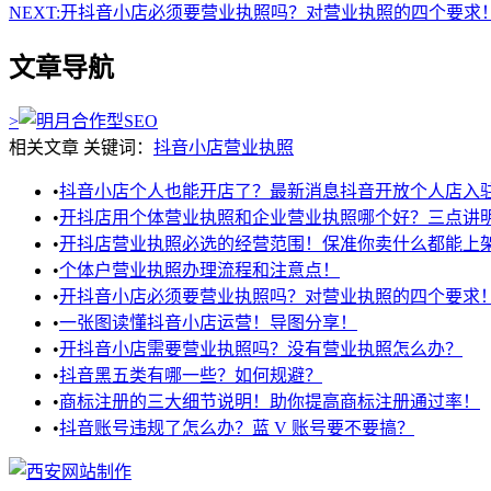
NEXT:
开抖音小店必须要营业执照吗？对营业执照的四个要求
文章导航
>
相关文章
关键词：
抖音小店
营业执照
•
抖音小店个人也能开店了？最新消息抖音开放个人店入
•
开抖店用个体营业执照和企业营业执照哪个好？三点讲
•
开抖店营业执照必选的经营范围！保准你卖什么都能上
•
个体户营业执照办理流程和注意点！
•
开抖音小店必须要营业执照吗？对营业执照的四个要求
•
一张图读懂抖音小店运营！导图分享！
•
开抖音小店需要营业执照吗？没有营业执照怎么办？
•
抖音黑五类有哪一些？如何规避？
•
商标注册的三大细节说明！助你提高商标注册通过率！
•
抖音账号违规了怎么办？蓝 V 账号要不要搞？