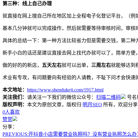
第三种：线上自己办理
就直接在网上搜自己所在地区加上全程电子化登记平台，（例
基本几分钟就可以完成操作，然后就需要等待审核时间，审核
具体的总结一下：第一种方法比较省力但是需要交钱，第二种
新手小白的话还是建议直接去网上找代办就可以了，简单方便
做的好的的新店，
五天左右
就可以出单，
三周左右
就能够达到稳
术业有专攻，有问题要向有经验的人请教，不耻下问才会快速
本文地址：
https://www.shendukeji.com/1917.html
关注我们：
请关注一下我们的微信公众号：
扫描二维码
号名
版权声明：
本文为原创文章，版权归
明月SEO
所有，欢迎分享
0
人喜欢
赞赏
分享：
PREVIOUS:
开抖音小店需要营业执照吗？没有营业执照怎么办