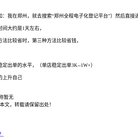
如：我在郑州，就去搜索“郑州全程电子化登记平台”）然后直接
时间大约是1天左右，
方法比较省时，第三种方法比较省钱，
，
定出单的水平，（单店稳定出单3K--1W+）
的上升自己
称暂无
本文，转载请保留出处！
？