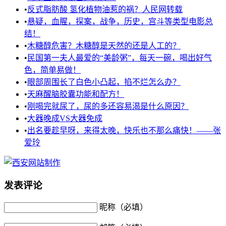
•
反式脂肪酸 氢化植物油惹的祸？人民网转载
•
悬疑，血腥，探案，战争，历史，宫斗等类型电影总
结！
•
木糖醇危害？木糖醇是天然的还是人工的？
•
民国第一夫人最爱的“美龄粥”，每天一碗，喝出好气
色，简单易做！
•
眼部周围长了白色小凸起，掐不烂怎么办？
•
天麻醒脑胶囊功能和配方！
•
刚喝完就尿了，尿的多还容易渴是什么原因？
•
大器晚成VS大器免成
•
出名要趁早呀，来得太晚，快乐也不那么痛快！——张
爱玲
发表评论
昵称（必填）