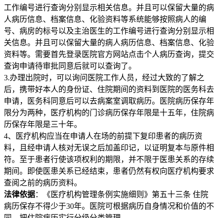
工作编号进行查询分别显示相关信息。并且可以保留大量的病
人病历信息、档案信息、化验资料等系统能够按照病人的编
号、病房的标号以及主治医生的工作编号进行查询分别显示相
关信息。并且可以保留大量的病人病历信息、档案信息、化验
资料等。需要首先登录医院官方网站点击个人病历查询，提交
查询申请待审批同意后就可以查询了。
3.办理出院时，可以询问医院工作人员，经过大致的了解之
后，携带好本人的身份证、住院期间的资料到医院的医务科去
申请，医务科同意后可以去病案室调取病历。医院病历保存年
限分为两种，医疗机构的门诊病历保存年限是十五年，住院病
历保存年限是三十年。
4、医疗机构应当在申请人在场的前提下复印患者的病历资
料，且经申请人核对无误之后加盖印记，以证明复本与原件相
符。至于患者行使该项权利的期限，并不限于医患关系的存续
期间。即使医患关系已经结束，患者仍然有权向医疗机构要求
查阅之前的病历资料。
法律依据
：《医疗机构管理条例实施细则》第五十三条 住院
病历保存不得少于30年。医院可根据病历自身情况和价值的不
同，把住院病历实行分级分类管理。