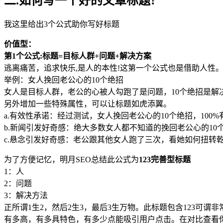
二.如何写一个好的文章标题?
我这里给出3个公式助你写好标题
价值型：
第
1个公式:标题=目标人群+问题+解决方案
逃离痛苦，追求快乐,是人的本性!这第一个公式也是借助人性
举例：女人挽回老公心的10个绝招
女人是目标人群，老公的心被人勾跑了是问题，10个绝招是解
另外增加一些特殊属性，可以让标题如虎添翼。
a.有效性承诺：经过测试，女人挽回老公心的10个绝招，100%
b.新闻引发好奇感：绝大多数女人都不知道的挽回老公心的10
c.悬念引发好奇感：老公跟其他女人跑了三次，看她如何扭转乾
为了方便记忆，明月SEO总结此公式为
123完善型标题
1：人
2：问题
3：解决方法
正所谓1生2，然后2生3，最后3生万物。此标题包含123
有多高，有多具特色，有多少点能吸引用户点击。在对比查看