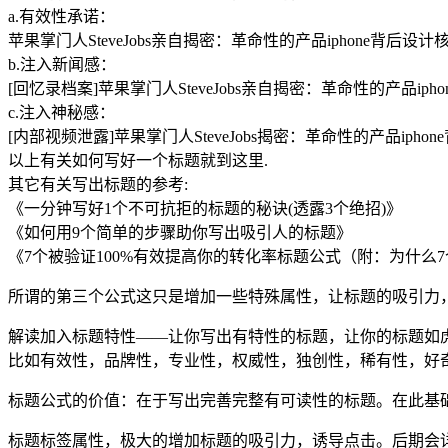
a.有效性承诺：
苹果掌门人SteveJobs亲自揭密：革命性的产品iphone背后
b.注入新闻感：
[回忆录档案]苹果掌门人SteveJobs亲自揭密：革命性的产品i
c.注入神秘感：
[内部视频泄露]苹果掌门人SteveJobs揭密：革命性的产品iph
以上有关如何写好一个标题就到这里.
其它有关写出标题的参考:
《一分钟写好1个不可抗拒的标题的秘诀(透露3个绝招)》
《如何用9个简单的步骤助你写出吸引人的标题》
《7个被验证100%有效提高你的转化率标题公式（附：为什么
所谓的第三个公式这只是增加一些特殊属性，让标题的吸引力
解读加入标题特性——让你写出有特性的标题，让你的标题如
比如有效性，品牌性，专业性，权威性，独创性，稀有性，好
标题公式的价值：在于写出完善完整有可读性的标题。在此基
标题标签属性，极大的增加标题的吸引力，诱导点击。后期会