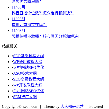
趋势优势简单赚？
11
/
03月
抖音直播个位数？怎么看待和解决？
11
/
03月
首播，首播存在吗？
11
/
03月
恐播怕播不敢播？核心原因分析和解决！
站点相关
•
SEO基础教程大纲
•
WP使用教程大纲
•
大型网站SEO优化
•
ASO技术大纲
•
SEO高级教程大纲
•
WP开发教程大纲
•
手机网站SEO优化
•
SEM推广大纲
Copyright © seomoon
| Theme by
人人都是运营
| Powered