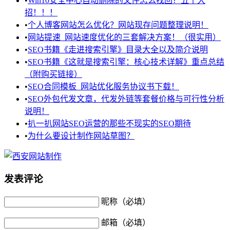
•
Win10安全中心自动删除的文件怎么找回？五个大
招！！！
•
个人博客网站怎么优化？网站现存问题整理说明！
•
网站提速_网站速度优化的三套解决方案！（很实用）
•
SEO书籍《走进搜索引擎》目录大全以及简介说明
•
SEO书籍《这就是搜索引擎：核心技术详解》重点总结
（附购买链接）
•
SEO合同模板_网站优化服务协议书下载！
•
SEO外包代发文章，代发外链等套餐价格与可行性分析
说明！
•
扒一扒网站SEO运营的那些不现实的SEO期待
•
为什么要设计制作网站草图？
发表评论
昵称（必填）
邮箱（必填）