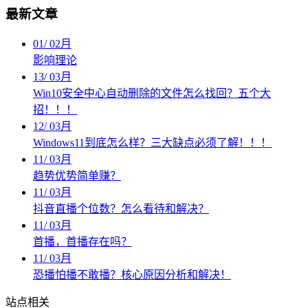
最新文章
01
/
02月
影响理论
13
/
03月
Win10安全中心自动删除的文件怎么找回？五个大
招！！！
12
/
03月
Windows11到底怎么样？三大缺点必须了解！！！
11
/
03月
趋势优势简单赚？
11
/
03月
抖音直播个位数？怎么看待和解决？
11
/
03月
首播，首播存在吗？
11
/
03月
恐播怕播不敢播？核心原因分析和解决！
站点相关