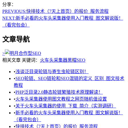
分享：
PREVIOUS:
快排技术（7天上首页）的报价_服务流程
NEXT:
新手必看的火车头采集器使用入门教程_图文解说版！
（看完包会）
文章导航
>
相关文章
关键词：
火车头
采集器
黑帽SEO
•
浅谈泛目录轮链与寄生虫轮链区别！
•
SEO轮链、SEO链轮和SEO混链的定义_区别_图文技术
教程
•
PHP泛目录2.0静态轮链繁殖技术原理解读！
•
火车头采集器使用图文教程之网页随机值设置
•
关于火车头采集器的使用_下载_简介（实测调研）
•
新手必看的火车头采集器使用入门教程_图文解说版！
（看完包会）
•
快排技术（7天上首页）的报价_服务流程